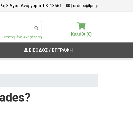
λή 3 Άγιοι Ανάργυροι Τ.Κ. 13561
|
orders@lpr.gr
Καλάθι (0)
Εκτεταμένη Αναζήτηση
ΕΊΣΟΔΟΣ / ΕΓΓΡΑΦΉ
rades?