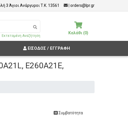
λή 3 Άγιοι Ανάργυροι Τ.Κ. 13561
|
orders@lpr.gr
Καλάθι (0)
Εκτεταμένη Αναζήτηση
ΕΊΣΟΔΟΣ / ΕΓΓΡΑΦΉ
0A21L, E260A21E,
Συμβατότητα