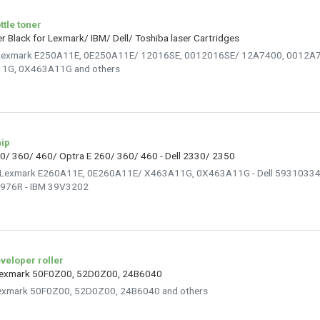
ttle toner
er Black for Lexmark/ IBM/ Dell/ Toshiba laser Cartridges
es Lexmark E250A11E, 0E250A11E/ 12016SE, 0012016SE/ 12A7400, 0012
1G, 0X463A11G and others
ip
60/ 360/ 460/ Optra E 260/ 360/ 460 - Dell 2330/ 2350
es Lexmark E260A11E, 0E260A11E/ X463A11G, 0X463A11G - Dell 5931033
976R - IBM 39V3202
veloper roller
r Lexmark 50F0Z00, 52D0Z00, 24B6040
 Lexmark 50F0Z00, 52D0Z00, 24B6040 and others