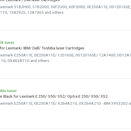
es Lexmark 51B2H00, 51B2000, 50F2U00, 60F2H00, 0E250A11E, 0012016SE
1G, 1382925, 12A7465 and others
lk toner
 for Lexmark/ IBM/ Dell/ Toshiba laser Cartridges
es Lexmark E250A11E, 0E250A11E/ 12016SE, 0012016SE/ 12A7400, 0012
1G, 0X463A11G and others
ttle toner
er Black for Lexmark E 250/ 350/ 352/ Optra E 250/ 350/ 352
es Lexmark E250A11E, 0E250A11E/ X264A21G, 0X264A21G - IBM 39V3202 a