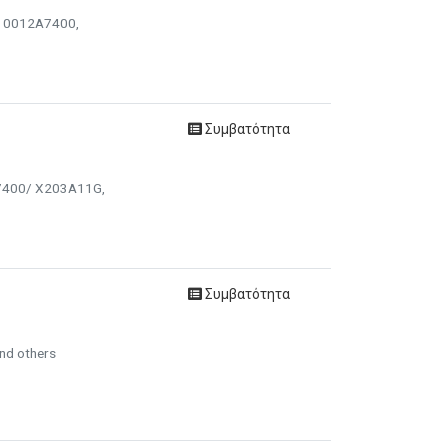
, 0012A7400,
Συμβατότητα
A7400/ X203A11G,
Συμβατότητα
nd others