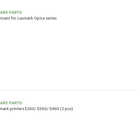
ARE PARTS
bricant for Lexmark Optra series
ARE PARTS
exmark printers E260/ E360/ E460 (2 pcs)