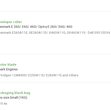
veloper roller
 Lexmark E 260/ 360/ 460/ Optra E 260/ 360/ 460
es Lexmark E260A11E, 0E260A11E/ X463A11G, 0X463A11G - Dell 59310334 
ctor blade
mark Engines
cartridges 12A8400/ E250A11E/ E260A11E and others
ckaging black bag
es size Small (1KG)
0 εκ.