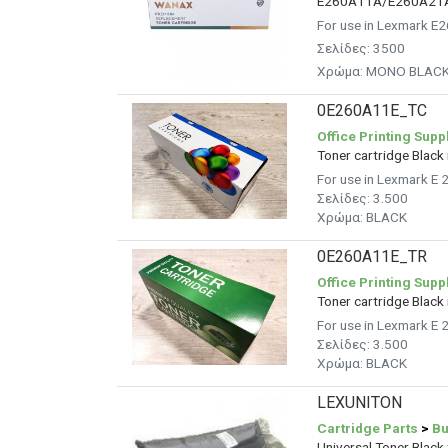
E260A11A/E260A21
For use in Lexmark
Σελίδες: 3500
Χρώμα: MONO BLAC
0E260A11E_TC
Office Printing Supp
Toner cartridge Blac
For use in Lexmark E
Σελίδες:
3.500
Χρώμα: BLACK
0E260A11E_TR
Office Printing Supp
Toner cartridge Blac
For use in Lexmark E
Σελίδες:
3.500
Χρώμα: BLACK
LEXUNITON
Cartridge Parts
>
Bu
Universal Toner Black 