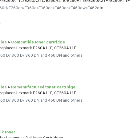
A/E260A11L/E260A21L/E260A21E/E260A11E/E260A21P/E260A11P
 E260d/E260dn/E360d/E360dn/E460dn/E460dw/E462dtn
K
lies
>
Compatible toner cartridge
k replaces Lexmark E260A11E, 0E260A11E
 260 D/ 360 D/ 360 DN and 460 DN and others
lies
>
Remanufactured toner cartridge
k replaces Lexmark E260A11E, 0E260A11E
 260 D/ 360 D/ 360 DN and 460 DN and others
lk toner
for Lexmark / Dell laser Cartridges