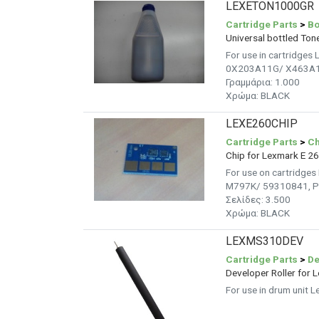
LEXETON1000GR
Cartridge Parts
>
Bo
Universal bottled Ton
For use in cartridg
0X203A11G/ X463A1
Γραμμάρια: 1.000
Χρώμα: BLACK
LEXE260CHIP
Cartridge Parts
>
Ch
Chip for Lexmark E 2
For use on cartridg
M797K/ 59310841, P
Σελίδες:
3.500
Χρώμα: BLACK
LEXMS310DEV
Cartridge Parts
>
De
Developer Roller fo
For use in drum unit