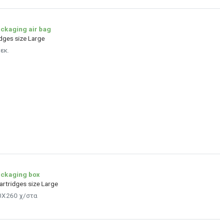
ckaging air bag
idges size Large
εκ.
ckaging box
cartridges size Large
0X260 χ/στα