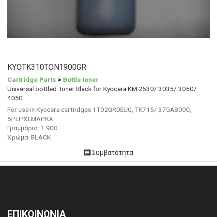
KYOTK310TON1900GR
Cartridge Parts
>
Bottle toner
Universal bottled Toner Black for Kyocera KM 2530/ 3035/ 3050/
4050
For use in Kyocera cartridges 1T02GR0EU0, TK715/ 370AB000,
5PLPXLMAPKX
Γραμμάρια:
1.900
Χρώμα: BLACK
Συμβατότητα
ΕΠΙΚΟΙΝΩΝΙΑ