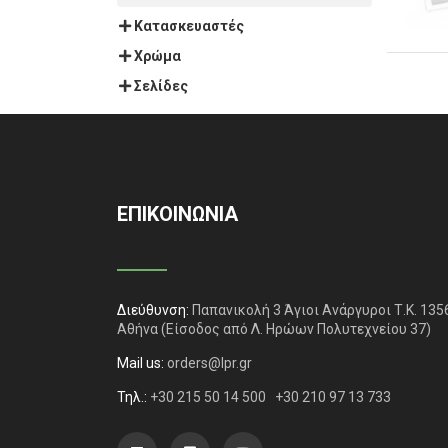
Κατασκευαστές
Χρώμα
Σελίδες
ΕΠΙΚΟΙΝΩΝΙΑ
Διεύθυνση:
Παπανικολή 3 Άγιοι Ανάργυροι Τ.Κ. 135
Αθήνα
(Είσοδος από Λ. Ηρώων Πολυτεχνείου 37)
Mail us:
orders@lpr.gr
Τηλ.:
+30 215 50 14 500
+30 210 97 13 733