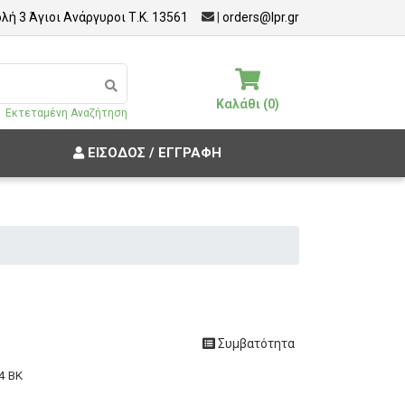
λή 3 Άγιοι Ανάργυροι Τ.Κ. 13561
|
orders@lpr.gr
Καλάθι (0)
Εκτεταμένη Αναζήτηση
ΕΊΣΟΔΟΣ / ΕΓΓΡΑΦΉ
Συμβατότητα
4 BK