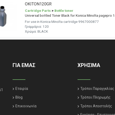
OKITON120GR
Cartridge Parts
>
Bottle toner
Universal bottled Toner Black for Konica Minolta pagepro 
For use in Konica Minolta cartridge 9967000877
Γραμμάρια: 120
Χρώμα: BLACK
ΓΙΑ ΕΜΑΣ
ΧΡΗΣΙΜΑ
Εταιρία
Τρόποι Παραγγελίας
61
Blog
Τρόποι Πληρωμής
Επικοινωνία
Τρόποι Αποστολής
Εγγύηση - Επιστροφ