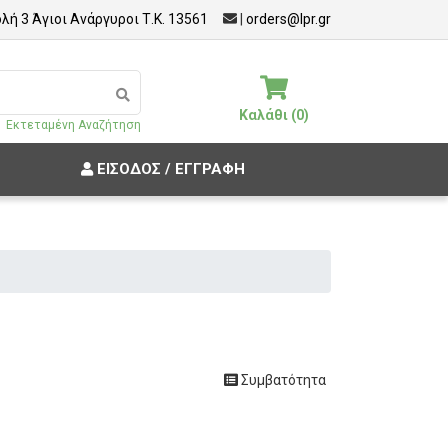
λή 3 Άγιοι Ανάργυροι Τ.Κ. 13561
|
orders@lpr.gr
Καλάθι (0)
Εκτεταμένη Αναζήτηση
ΕΊΣΟΔΟΣ / ΕΓΓΡΑΦΉ
Συμβατότητα