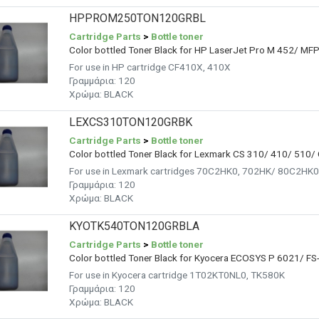
HPPROM250TON120GRBL
Cartridge Parts
>
Bottle toner
Color bottled Toner Black for HP LaserJet Pro M 452/ MF
For use in HP cartridge CF410X, 410X
Γραμμάρια:
120
Χρώμα:
BLACK
LEXCS310TON120GRBK
Cartridge Parts
>
Bottle toner
Color bottled Toner Black for Lexmark CS 310/ 410/ 510/
For use in Lexmark cartridges 70C2HK0, 702HK/ 80C2HK
Γραμμάρια:
120
Χρώμα:
BLACK
KYOTK540TON120GRBLA
Cartridge Parts
>
Bottle toner
Color bottled Toner Black for Kyocera ECOSYS P 6021/ FS
For use in Kyocera cartridge 1T02KT0NL0, TK580K
Γραμμάρια:
120
Χρώμα:
BLACK