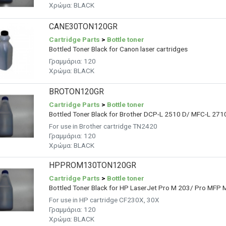
Χρώμα:
BLACK
CANE30TON120GR
Cartridge Parts
>
Bottle toner
Bottled Toner Black for Canon laser cartridges
Γραμμάρια: 120
Χρώμα: BLACK
BROTON120GR
Cartridge Parts
>
Bottle toner
Bottled Toner Black for Brother DCP-L 2510 D/ MFC-L 27
For use in Brother cartridge TN2420
Γραμμάρια: 120
Χρώμα: BLACK
HPPROM130TON120GR
Cartridge Parts
>
Bottle toner
Bottled Toner Black for HP LaserJet Pro M 203/ Pro MFP 
For use in HP cartridge CF230X, 30X
Γραμμάρια:
120
Χρώμα: BLACK