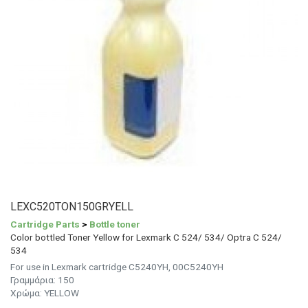
LEXC520TON150GRYELL
Cartridge Parts
>
Bottle toner
Color bottled Toner Yellow for Lexmark C 524/ 534/ Optra C 524/
534
For use in Lexmark cartridge C5240YH, 00C5240YH
Γραμμάρια: 150
Χρώμα: YELLOW