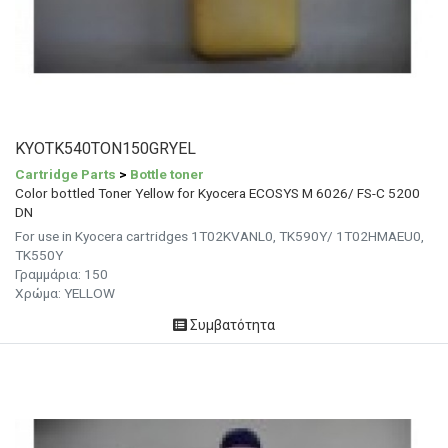
KYOTK540TON150GRYEL
Cartridge Parts
>
Bottle toner
Color bottled Toner Yellow for Kyocera ECOSYS M 6026/ FS-C 5200
DN
For use in Kyocera cartridges 1T02KVANL0, TK590Y/ 1T02HMAEU0,
TK550Y
Γραμμάρια:
150
Χρώμα:
YELLOW
Συμβατότητα