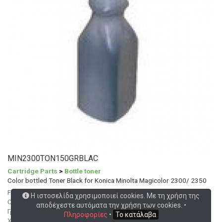
MIN2300TON150GRBLAC
Cartridge Parts
>
Bottle toner
Color bottled Toner Black for Konica Minolta Magicolor 2300/ 2350
For use in cartridges Konica Minolta 4576211, 1710517005 - Epson
Η ιστοσελίδα χρησιμοποιεί cookies. Με τη χρήση της
C13S050100, S050100
αποδέχεστε αυτόματα την χρήση των cookies. •
Γραμμάρια: 150
Πληροφορίες
•
Το κατάλαβα
Χρώμα: BLACK