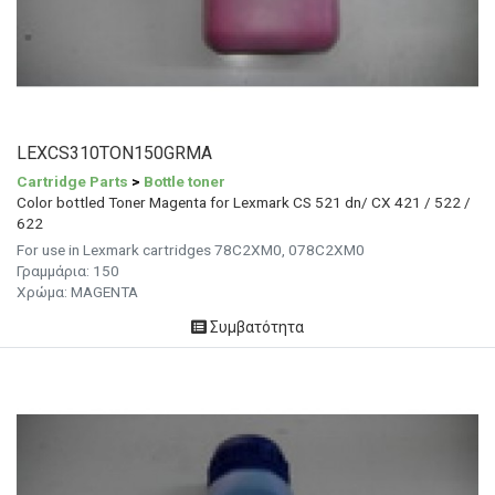
LEXCS310TON150GRMA
Cartridge Parts
>
Bottle toner
Color bottled Toner Magenta for Lexmark CS 521 dn/ CX 421 / 522 /
622
For use in Lexmark cartridges 78C2XM0, 078C2XM0
Γραμμάρια: 150
Χρώμα:
MAGENTA
Συμβατότητα