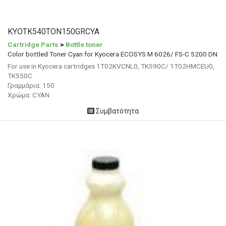
KYOTK540TON150GRCYA
Cartridge Parts
>
Bottle toner
Color bottled Toner Cyan for Kyocera ECOSYS M 6026/ FS-C 5200 DN
For use in Kyocera cartridges 1T02KVCNL0, TK590C/ 1T02HMCEU0,
TK550C
Γραμμάρια:
150
Χρώμα:
CYAN
Συμβατότητα