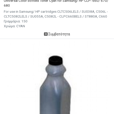
Universal Color bottled Toner Cyan for Samsung/ HP CLP- 660/ 670/
680
For use in Samsung/ HP cartridges CLTC506LELS / SU038A, C506L -
CLTC5082LELS / SU055A, C5082L - CLPC660BELS / ST880A, C660
Γραμμάρια:
150
Χρώμα:
CYAN
Συμβατότητα