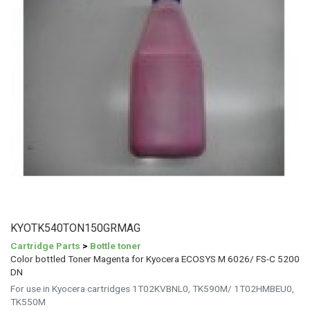
KYOTK540TON150GRMAG
Cartridge Parts
>
Bottle toner
Color bottled Toner Magenta for Kyocera ECOSYS M 6026/ FS-C 5200
DN
For use in Kyocera cartridges 1T02KVBNL0, TK590M/ 1T02HMBEU0,
TK550M