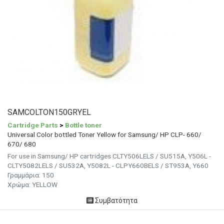
SAMCOLTON150GRYEL
Cartridge Parts
>
Bottle toner
Universal Color bottled Toner Yellow for Samsung/ HP CLP- 660/
670/ 680
For use in Samsung/ HP cartridges CLTY506LELS / SU515A, Y506L -
CLTY5082LELS / SU532A, Y5082L - CLPY660BELS / ST953A, Y660
Γραμμάρια:
150
Χρώμα:
YELLOW
Συμβατότητα