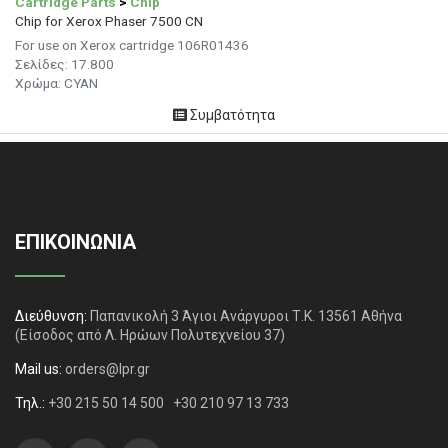
Cartridge Parts
>
Chip
Chip for Xerox Phaser 7500 CN
For use on Xerox cartridge 106R01436
Σελίδες: 17.800
Χρώμα: CYAN
Συμβατότητα
ΕΠΙΚΟΙΝΩΝΙΑ
Διεύθυνση:
Παπανικολή 3 Άγιοι Ανάργυροι Τ.Κ. 13561 Αθήνα
(Είσοδος από Λ. Ηρώων Πολυτεχνείου 37)
Mail us:
orders@lpr.gr
Τηλ.:
+30 215 50 14 500
+30 210 97 13 733