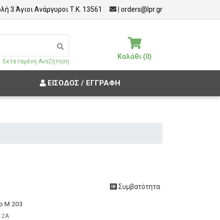
λή 3 Άγιοι Ανάργυροι Τ.Κ. 13561
|
orders@lpr.gr
Καλάθι (0)
Εκτεταμένη Αναζήτηση
ΕΊΣΟΔΟΣ / ΕΓΓΡΑΦΉ
Συμβατότητα
ro M 203
32A