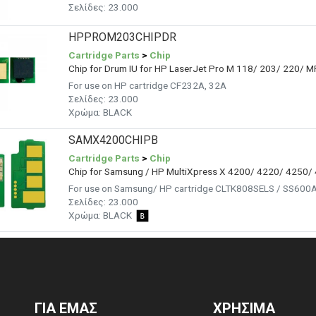
Σελίδες: 23.000
HPPROM203CHIPDR
Cartridge Parts
>
Chip
Chip for Drum IU for HP LaserJet Pro M 118/ 203/ 220/ 
For use on HP cartridge CF232A, 32A
Σελίδες:
23.000
Χρώμα: BLACK
SAMX4200CHIPB
Cartridge Parts
>
Chip
Chip for Samsung / HP MultiXpress X 4200/ 4220/ 4250/
For use on Samsung/ HP cartridge CLTK808SELS / SS600
Σελίδες:
23.000
Χρώμα:
BLACK
ΓΙΑ ΕΜΑΣ
ΧΡΗΣΙΜΑ