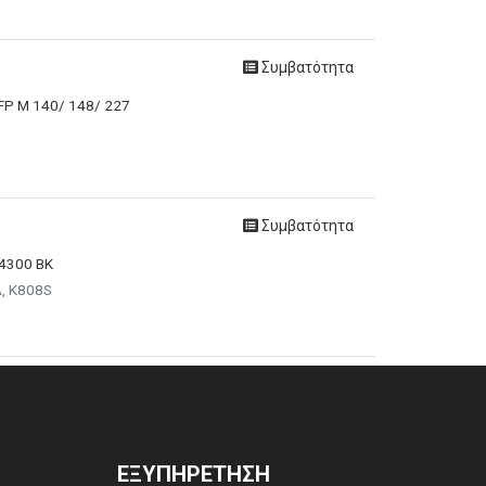
Συμβατότητα
MFP M 140/ 148/ 227
Συμβατότητα
 4300 BK
A, K808S
ΕΞΥΠΗΡΈΤΗΣΗ