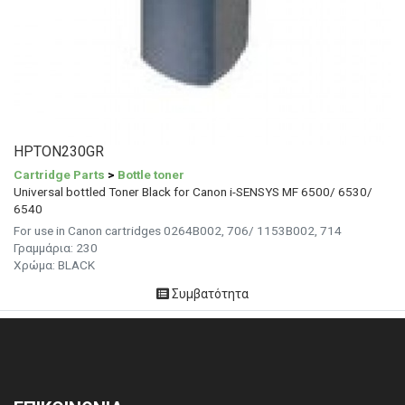
HPTON230GR
Cartridge Parts
>
Bottle toner
Universal bottled Toner Black for Canon i-SENSYS MF 6500/ 6530/
6540
For use in Canon cartridges 0264B002, 706/ 1153B002, 714
Γραμμάρια:
230
Χρώμα: BLACK
Συμβατότητα