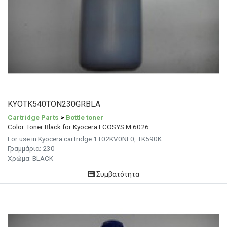
KYOTK540TON230GRBLA
Cartridge Parts
>
Bottle toner
Color Toner Black for Kyocera ECOSYS M 6026
For use in Kyocera cartridge 1T02KV0NL0, TK590K
Γραμμάρια:
230
Χρώμα:
BLACK
Συμβατότητα