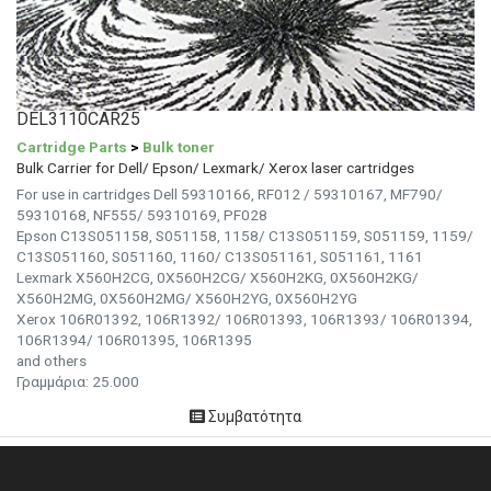
DEL3110CAR25
Cartridge Parts
>
Bulk toner
Bulk Carrier for Dell/ Epson/ Lexmark/ Xerox laser cartridges
For use in cartridges Dell 59310166, RF012 / 59310167, MF790/
59310168, NF555/ 59310169, PF028
Epson C13S051158, S051158, 1158/ C13S051159, S051159, 1159/
C13S051160, S051160, 1160/ C13S051161, S051161, 1161
Lexmark X560H2CG, 0X560H2CG/ X560H2KG, 0X560H2KG/
X560H2MG, 0X560H2MG/ X560H2YG, 0X560H2YG
Xerox 106R01392, 106R1392/ 106R01393, 106R1393/ 106R01394,
106R1394/ 106R01395, 106R1395
and others
Γραμμάρια: 25.000
Συμβατότητα