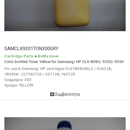
SAMCLX9201TON300GRY
Cartridge Parts
>
Bottle toner
Color bottled Toner Yellow for Samsung/ HP CLX-8385/ 9250/ 9350
For use in Samsung/ HP cartridges CLXY8385AELS / SU632A,
Y8385A - CLTY6072S / SS712A, Y6072S
Γραμμάρια:
300
Χρώμα:
YELLOW
Συμβατότητα