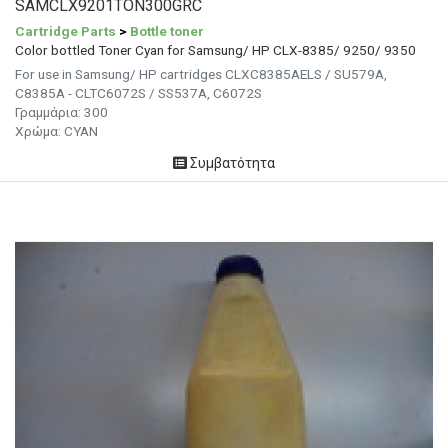
SAMCLX9201TON300GRC
Cartridge Parts
>
Bottle toner
Color bottled Toner Cyan for Samsung/ HP CLX-8385/ 9250/ 9350
For use in Samsung/ HP cartridges CLXC8385AELS / SU579A,
C8385A - CLTC6072S / SS537A, C6072S
Γραμμάρια:
300
Χρώμα:
CYAN
Συμβατότητα