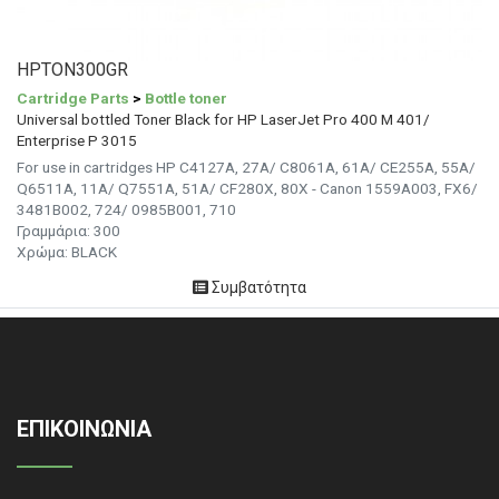
HPTON300GR
Cartridge Parts
>
Bottle toner
Universal bottled Toner Black for HP LaserJet Pro 400 M 401/
Enterprise P 3015
For use in cartridges HP C4127A, 27A/ C8061A, 61A/ CE255A, 55A/
Q6511A, 11A/ Q7551A, 51A/ CF280X, 80X - Canon 1559A003, FX6/
3481B002, 724/ 0985B001, 710
Γραμμάρια:
300
Χρώμα: BLACK
Συμβατότητα
ΕΠΙΚΟΙΝΩΝΙΑ