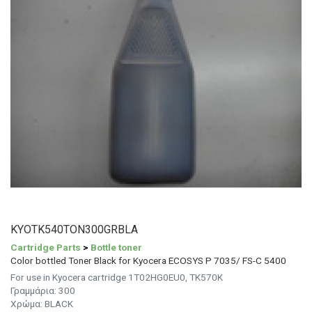
KYOTK540TON300GRBLA
Cartridge Parts
>
Bottle toner
Color bottled Toner Black for Kyocera ECOSYS P 7035/ FS-C 5400
For use in Kyocera cartridge 1T02HG0EU0, TK570K
Γραμμάρια:
300
Χρώμα:
BLACK