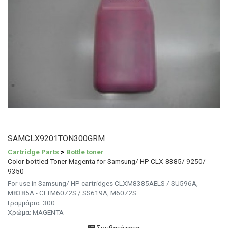
SAMCLX9201TON300GRM
Cartridge Parts
>
Bottle toner
Color bottled Toner Magenta for Samsung/ HP CLX-8385/ 9250/
9350
For use in Samsung/ HP cartridges CLXM8385AELS / SU596A,
M8385A - CLTM6072S / SS619A, M6072S
Γραμμάρια:
300
Χρώμα:
MAGENTA