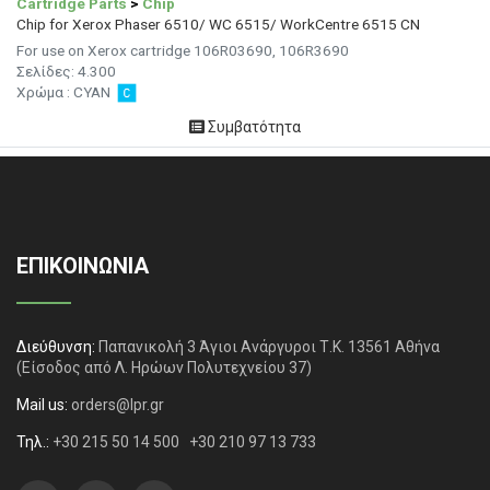
Cartridge Parts
>
Chip
Chip for Xerox Phaser 6510/ WC 6515/ WorkCentre 6515 CN
For use on Xerox cartridge 106R03690, 106R3690
Σελίδες: 4.300
Χρώμα : CYAN
Συμβατότητα
ΕΠΙΚΟΙΝΩΝΙΑ
Διεύθυνση:
Παπανικολή 3 Άγιοι Ανάργυροι Τ.Κ. 13561 Αθήνα
(Είσοδος από Λ. Ηρώων Πολυτεχνείου 37)
Mail us:
orders@lpr.gr
Τηλ.:
+30 215 50 14 500
+30 210 97 13 733