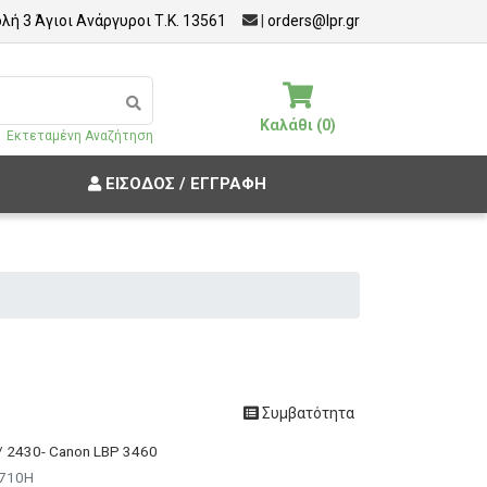
λή 3 Άγιοι Ανάργυροι Τ.Κ. 13561
|
orders@lpr.gr
Καλάθι (0)
Εκτεταμένη Αναζήτηση
ΕΊΣΟΔΟΣ / ΕΓΓΡΑΦΉ
Συμβατότητα
0/ 2430- Canon LBP 3460
 710H