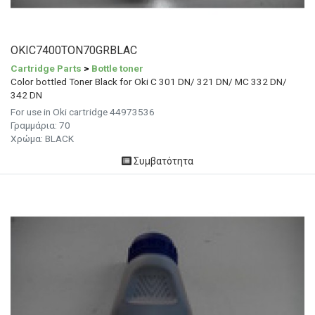
OKIC7400TON70GRBLAC
Cartridge Parts
>
Bottle toner
Color bottled Toner Black for Oki C 301 DN/ 321 DN/ MC 332 DN/
342 DN
For use in Oki cartridge 44973536
Γραμμάρια:
70
Χρώμα:
BLACK
Συμβατότητα