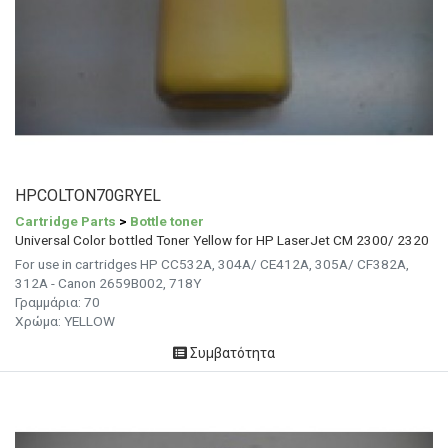
HPCOLTON70GRYEL
Cartridge Parts
>
Bottle toner
Universal Color bottled Toner Yellow for HP LaserJet CM 2300/ 2320
For use in cartridges HP CC532A, 304A/ CE412A, 305A/ CF382A,
312A - Canon 2659B002, 718Y
Γραμμάρια:
70
Χρώμα:
YELLOW
Συμβατότητα