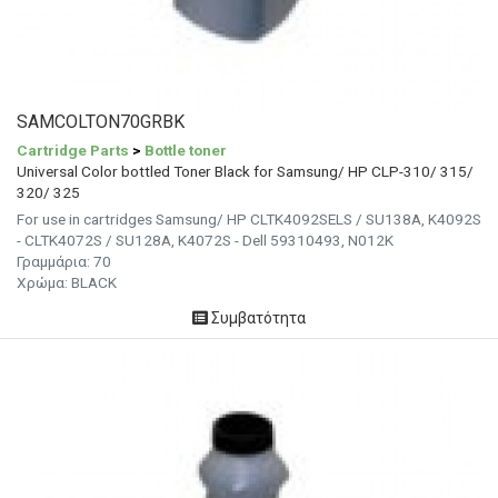
SAMCOLTON70GRBK
Cartridge Parts
>
Bottle toner
Universal Color bottled Toner Black for Samsung/ HP CLP-310/ 315/
320/ 325
For use in cartridges Samsung/ HP CLTK4092SELS / SU138A, K4092S
- CLTK4072S / SU128A, K4072S - Dell 59310493, N012K
Γραμμάρια:
70
Χρώμα:
BLACK
Συμβατότητα