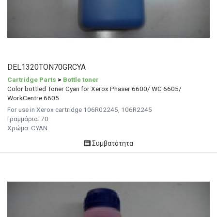
DEL1320TON70GRCYA
Cartridge Parts
>
Bottle toner
Color bottled Toner Cyan for Xerox Phaser 6600/ WC 6605/
WorkCentre 6605
For use in Xerox cartridge 106R02245, 106R2245
Γραμμάρια:
70
Χρώμα:
CYAN
Συμβατότητα