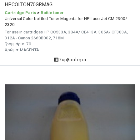
HPCOLTON70GRMAG
Cartridge Parts
>
Bottle toner
Universal Color bottled Toner Magenta for HP LaserJet CM 2300/
2320
For use in cartridges HP CC533A, 304A/ CE413A, 305A/ CF383A,
312A - Canon 2660B002, 718M
Γραμμάρια:
70
Χρώμα:
MAGENTA
Συμβατότητα