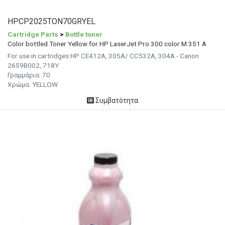
HPCP2025TON70GRYEL
Cartridge Parts
>
Bottle toner
Color bottled Toner Yellow for HP LaserJet Pro 300 color M 351 A
For use in cartridges HP CE412A, 305A/ CC532A, 304A - Canon
2659B002, 718Y
Γραμμάρια: 70
Χρώμα: YELLOW
Συμβατότητα