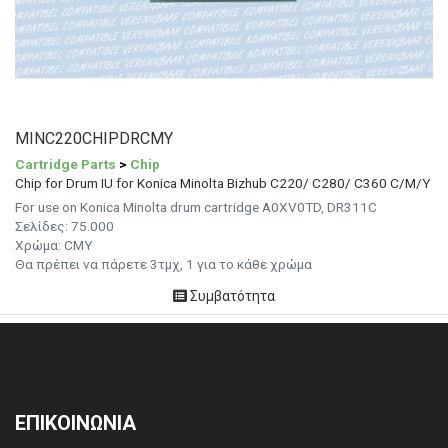
MINC220CHIPDRCMY
Cartridge Parts
>
Chip
Chip for Drum IU for Konica Minolta Bizhub C220/ C280/ C360 C/M/Y
For use on Konica Minolta drum cartridge A0XV0TD, DR311C
Σελίδες:
75.000
Χρώμα: CMY
Θα πρέπει να πάρετε 3τμχ, 1 για το κάθε χρώμα
Συμβατότητα
ΕΠΙΚΟΙΝΩΝΙΑ