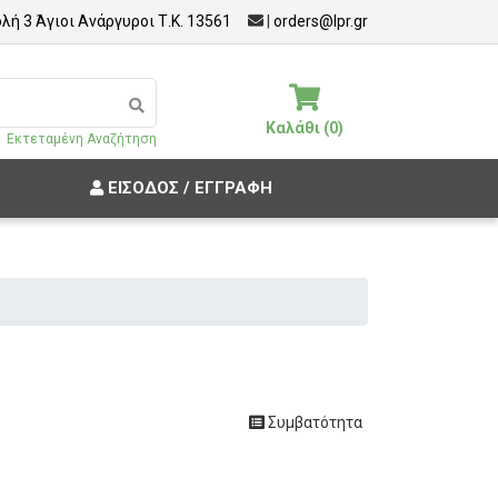
λή 3 Άγιοι Ανάργυροι Τ.Κ. 13561
|
orders@lpr.gr
Καλάθι (0)
Εκτεταμένη Αναζήτηση
ΕΊΣΟΔΟΣ / ΕΓΓΡΑΦΉ
Συμβατότητα