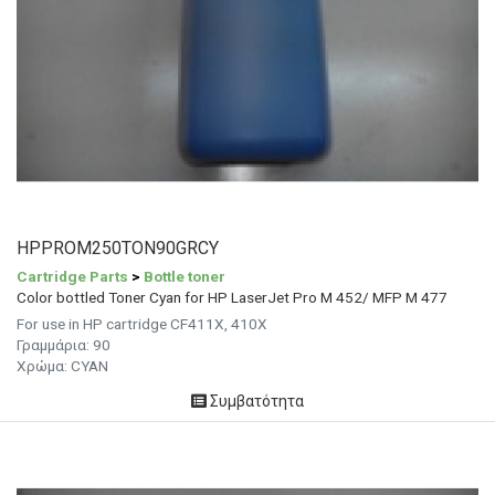
HPPROM250TON90GRCY
Cartridge Parts
>
Bottle toner
Color bottled Toner Cyan for HP LaserJet Pro M 452/ MFP M 477
For use in HP cartridge CF411X, 410X
Γραμμάρια:
90
Χρώμα:
CYAN
Συμβατότητα