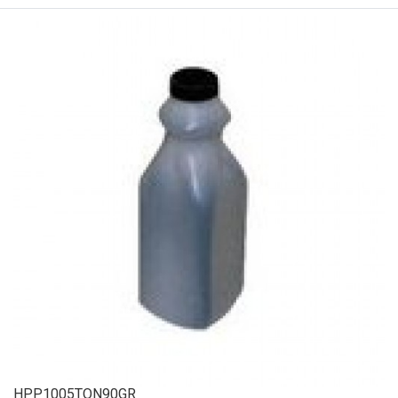
HPP1005TON90GR