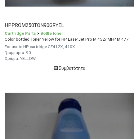
HPPROM250TON90GRYEL
Cartridge Parts
>
Bottle toner
Color bottled Toner Yellow for HP LaserJet Pro M 452/ MFP M 477
For use in HP cartridge CF412X, 410X
Γραμμάρια:
90
Χρώμα:
YELLOW
Συμβατότητα