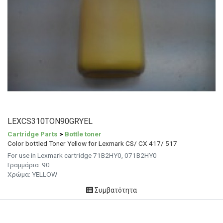
LEXCS310TON90GRYEL
Cartridge Parts
>
Bottle toner
Color bottled Toner Yellow for Lexmark CS/ CX 417/ 517
For use in Lexmark cartridge 71B2HY0, 071B2HY0
Γραμμάρια:
90
Χρώμα:
YELLOW
Συμβατότητα