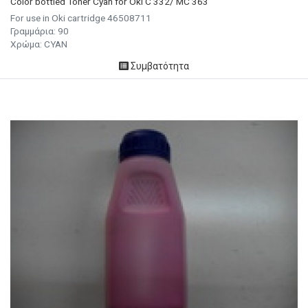
Color bottled Toner Cyan for Oki C 332/ MC 363
For use in Oki cartridge 46508711
Γραμμάρια:
90
Χρώμα:
CYAN
Συμβατότητα