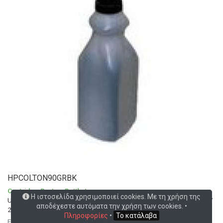
HPCOLTON90GRBK
Cartridge Parts
>
Bottle toner
Η ιστοσελίδα χρησιμοποιεί cookies. Με τη χρήση της
Universal Color bottled Toner Black for HP LaserJet CM 2300/ 2320/
αποδέχεστε αυτόματα την χρήση των cookies. •
2720/ CP 2000/ 2024/ 2025
Πληροφορίες
•
Το κατάλαβα
For use in cartridges HP CC530A, 304A - Canon 2662B002, 718BK