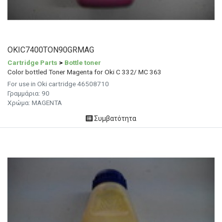
OKIC7400TON90GRMAG
Cartridge Parts
>
Bottle toner
Color bottled Toner Magenta for Oki C 332/ MC 363
For use in Oki cartridge 46508710
Γραμμάρια:
90
Χρώμα:
MAGENTA
Συμβατότητα