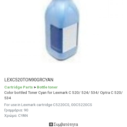
LEXC520TON90GRCYAN
Cartridge Parts
>
Bottle toner
Color bottled Toner Cyan for Lexmark C 520/ 524/ 534/ Optra C 520/
534
For use in Lexmark cartridge C5220CS, 00C5220CS
Γραμμάρια: 90
Χρώμα: CYAN
Συμβατότητα