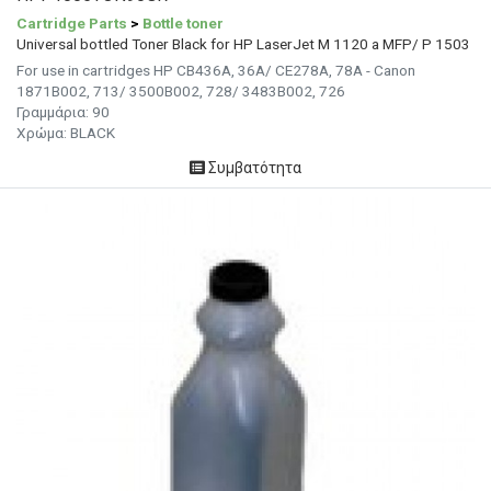
Cartridge Parts
>
Bottle toner
Universal bottled Toner Black for HP LaserJet M 1120 a MFP/ P 1503
For use in cartridges HP CB436A, 36A/ CE278A, 78A - Canon
1871B002, 713/ 3500B002, 728/ 3483B002, 726
Γραμμάρια:
90
Χρώμα: BLACK
Συμβατότητα