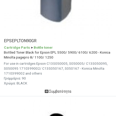
EPSEPLTON90GR
Cartridge Parts
>
Bottle toner
Bottled Toner Black for Epson EPL 5500/ 5900/ 6100/ 6200 - Konica
Minolta pagepro 8/ 1100/ 1250
For use in cartridges Epson C13S050005, S050005/ C13S050095,
S050095 1710399002/ C13S050167, S050167 - Konica Minolta
1710399002 and others
Γραμμάρια: 90
Χρώμα: BLACK
Συμβατότητα