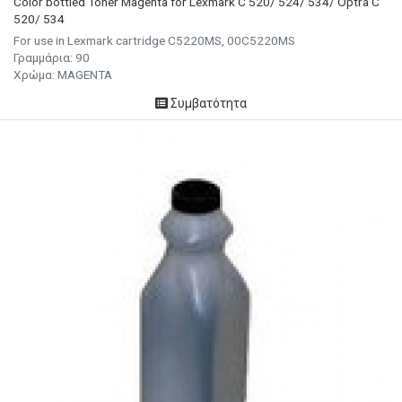
Color bottled Toner Magenta for Lexmark C 520/ 524/ 534/ Optra C
520/ 534
For use in Lexmark cartridge C5220MS, 00C5220MS
Γραμμάρια: 90
Χρώμα: MAGENTA
Συμβατότητα