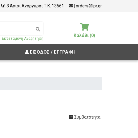
λή 3 Άγιοι Ανάργυροι Τ.Κ. 13561
|
orders@lpr.gr
Καλάθι (0)
Εκτεταμένη Αναζήτηση
ΕΊΣΟΔΟΣ / ΕΓΓΡΑΦΉ
Συμβατότητα