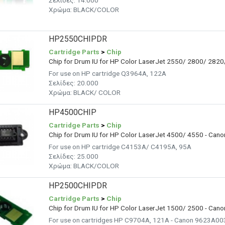
Σελίδες:
14.000
Χρώμα: BLACK/COLOR
HP2550CHIPDR
Cartridge Parts
>
Chip
Chip for Drum IU for HP Color LaserJet 2550/ 2800/ 282
For use on HP cartridge Q3964A, 122A
Σελίδες: 20.000
Χρώμα: BLACK/ COLOR
HP4500CHIP
Cartridge Parts
>
Chip
Chip for Drum IU for HP Color LaserJet 4500/ 4550 - Can
For use on HP cartridge C4153A/ C4195A, 95A
Σελίδες: 25.000
Χρώμα: BLACK/COLOR
HP2500CHIPDR
Cartridge Parts
>
Chip
Chip for Drum IU for HP Color LaserJet 1500/ 2500 - Can
For use on cartridges HP C9704A, 121A - Canon 9623A0