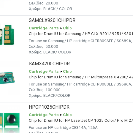
Σελίδες: 20.000
Χρώμα: BLACK / COLOR
SAMCLX9201CHIPDR
Cartridge Parts
>
Chip
Chip for Drum IU for Samsung / HP CLX-9201/ 9251/ 930
For use on Samsung/ HP cartridge CLTR809SEE / SS689A,
Σελίδες:
50.000
Χρώμα: BLACK/ COLOR
SAMX4200CHIPDR
Cartridge Parts
>
Chip
Chip for Drum IU for Samsung / HP MultiXpress X 4200/ 
For use on Samsung/ HP cartridge CLTR808SEE / SS686A,
Σελίδες:
100.000
Χρώμα: BLACK/COLOR
HPCP1025CHIPDR
Cartridge Parts
>
Chip
Chip for Drum IU for HP LaserJet CP 1025 Color/ Pro M 2
For use on HP cartridge CE314A, 126A