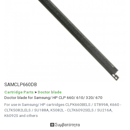
SAMCLP660DB
Cartridge Parts
>
Doctor blade
Doctor blade for Samsung/ HP CLP 660/ 610/ 320/ 670
For use in Samsung/ HP cartridges CLPK660BELS / ST899A, K660 -
CLTK5082LELS / SU188A, K5082L - CLTK6092SELS / SU216A,
K6092S and others
Συμβατότητα