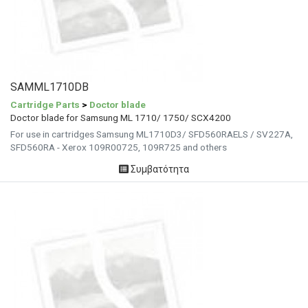
SAMML1710DB
Cartridge Parts
>
Doctor blade
Doctor blade for Samsung ML 1710/ 1750/ SCX4200
For use in cartridges Samsung ML1710D3/ SFD560RAELS / SV227A,
SFD560RA - Xerox 109R00725, 109R725 and others
Συμβατότητα