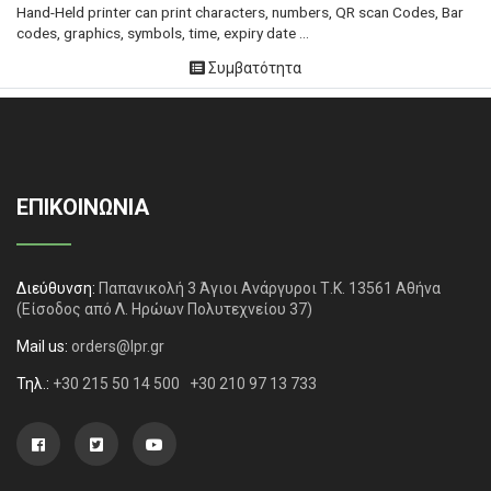
Hand-Held printer can print characters, numbers, QR scan Codes, Bar
codes, graphics, symbols, time, expiry date ...
Συμβατότητα
ΕΠΙΚΟΙΝΩΝΙΑ
Διεύθυνση:
Παπανικολή 3 Άγιοι Ανάργυροι Τ.Κ. 13561 Αθήνα
(Είσοδος από Λ. Ηρώων Πολυτεχνείου 37)
Mail us:
orders@lpr.gr
Τηλ.:
+30 215 50 14 500
+30 210 97 13 733