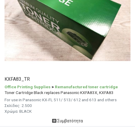
KXFA83_TR
Office Printing Supplies
>
Remanufactured toner cartridge
Toner Cartridge Black replaces Panasonic KXFA83X, KXFA83
For use in Panasonic KX-FL 511/ 513/ 612 and 613 and others
Σελίδες: 2.500
Χρώμα: BLACK
Συμβατότητα