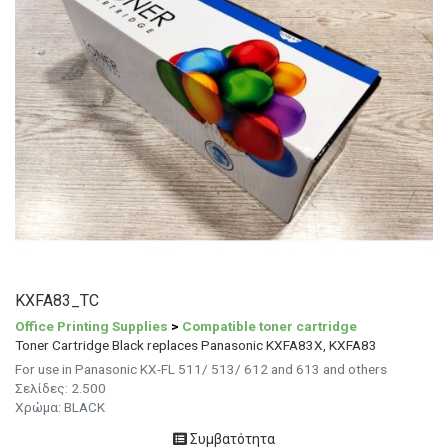
KXFA83_TC
Office Printing Supplies
>
Compatible toner cartridge
Toner Cartridge Black replaces Panasonic KXFA83X, KXFA83
For use in Panasonic KX-FL 511/ 513/ 612 and 613 and others
Σελίδες:
2.500
Χρώμα: BLACK
Συμβατότητα