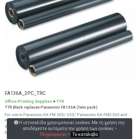
FA136A_2PC_TRC
Office Printing Supplies
>
TTR
TTR Black replaces Panasonic FA136A (twin pack)
For use in Panasonic KX-FM 205/ 330/ Panasonic KX-FMC230 and
Panasonic KX-FP200 and others
Η ιστοσελίδα χρησιμοποιεί cookies. Με τη χρήση της
Χρώμα: BLACK
αποδέχεστε αυτόματα την χρήση των cookies. •
Μέτρα: 75
Πληροφορίες
•
Το κατάλαβα