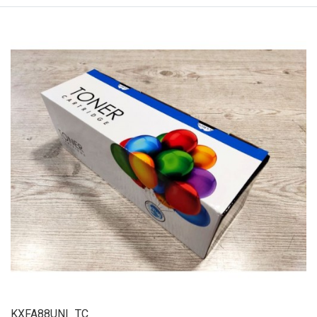
KXFA88UNI_TC