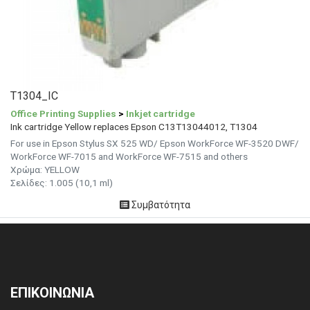
T1304_IC
Office Printing Supplies
>
Inkjet cartridge
Ink cartridge Yellow replaces Epson C13T13044012, T1304
For use in Epson Stylus SX 525 WD/ Epson WorkForce WF-3520 DWF/
WorkForce WF-7015 and WorkForce WF-7515 and others
Χρώμα:
YELLOW
Σελίδες: 1.005 (10,1 ml)
Συμβατότητα
ΕΠΙΚΟΙΝΩΝΙΑ