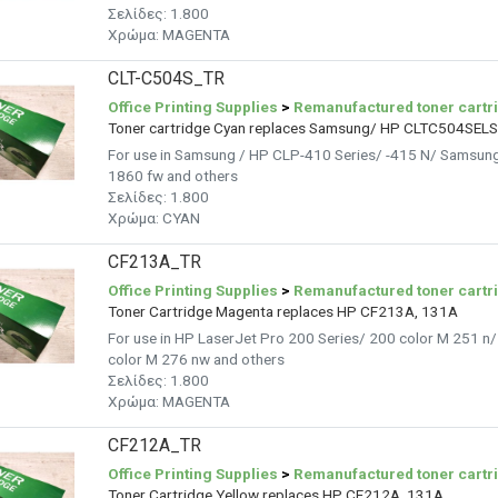
Σελίδες:
1.800
Χρώμα:
MAGENTA
CLT-C504S_TR
Office Printing Supplies
>
Remanufactured toner cartr
Toner cartridge Cyan replaces Samsung/ HP CLTC504SEL
For use in Samsung / HP CLP-410 Series/ -415 N/ Samsun
1860 fw and others
Σελίδες:
1.800
Χρώμα:
CYAN
CF213A_TR
Office Printing Supplies
>
Remanufactured toner cartr
Toner Cartridge Magenta replaces HP CF213A, 131A
For use in HP LaserJet Pro 200 Series/ 200 color M 251 n
color M 276 nw and others
Σελίδες:
1.800
Χρώμα:
MAGENTA
CF212A_TR
Office Printing Supplies
>
Remanufactured toner cartr
Toner Cartridge Yellow replaces HP CF212A, 131A