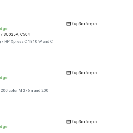
Συμβατότητα
idge
S / SU025A, C504
g / HP Xpress C 1810 W and C
Συμβατότητα
idge
/ 200 color M 276 n and 200
Συμβατότητα
idge