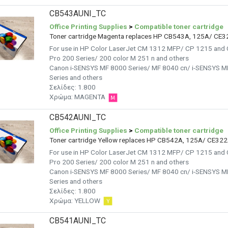
CB543AUNI_TC
Office Printing Supplies
>
Compatible toner cartridge
Toner cartridge Magenta replaces HP CB543A, 125A/ CE
For use in HP Color LaserJet CM 1312 MFP/ CP 1215 and
Pro 200 Series/ 200 color M 251 n and others
Canon i-SENSYS MF 8000 Series/ MF 8040 cn/ i-SENSYS 
Series and others
Σελίδες:
1.800
Χρώμα:
MAGENTA
CB542AUNI_TC
Office Printing Supplies
>
Compatible toner cartridge
Toner cartridge Yellow replaces HP CB542A, 125A/ CE32
For use in HP Color LaserJet CM 1312 MFP/ CP 1215 and
Pro 200 Series/ 200 color M 251 n and others
Canon i-SENSYS MF 8000 Series/ MF 8040 cn/ i-SENSYS 
Series and others
Σελίδες:
1.800
Χρώμα: YELLOW
CB541AUNI_TC