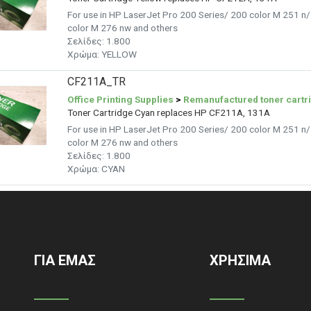
For use in HP LaserJet Pro 200 Series/ 200 color M 251 n
color M 276 nw and others
Σελίδες:
1.800
Χρώμα:
YELLOW
CF211A_TR
Office Printing Supplies
>
Remanufactured toner cartr
Toner Cartridge Cyan replaces HP CF211A, 131A
For use in HP LaserJet Pro 200 Series/ 200 color M 251 n
color M 276 nw and others
Σελίδες:
1.800
Χρώμα:
CYAN
ΓΙΑ ΕΜΑΣ
ΧΡΗΣΙΜΑ