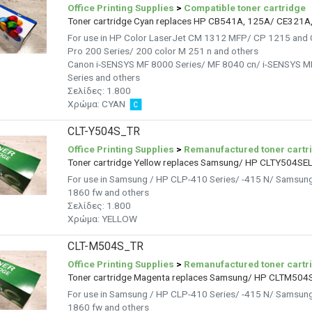
Office Printing Supplies
>
Compatible toner cartridge
Toner cartridge Cyan replaces HP CB541A, 125A/ CE321
For use in HP Color LaserJet CM 1312 MFP/ CP 1215 and
Pro 200 Series/ 200 color M 251 n and others
Canon i-SENSYS MF 8000 Series/ MF 8040 cn/ i-SENSYS 
Series and others
Σελίδες:
1.800
Χρώμα:
CYAN
CLT-Y504S_TR
Office Printing Supplies
>
Remanufactured toner cartr
Toner cartridge Yellow replaces Samsung/ HP CLTY504SE
For use in Samsung / HP CLP-410 Series/ -415 N/ Samsun
1860 fw and others
Σελίδες:
1.800
Χρώμα:
YELLOW
CLT-M504S_TR
Office Printing Supplies
>
Remanufactured toner cartr
Toner cartridge Magenta replaces Samsung/ HP CLTM504
For use in Samsung / HP CLP-410 Series/ -415 N/ Samsun
1860 fw and others