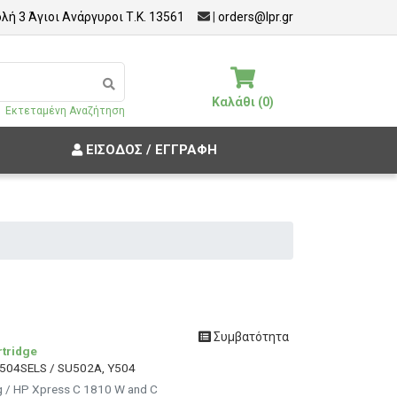
λή 3 Άγιοι Ανάργυροι Τ.Κ. 13561
|
orders@lpr.gr
Καλάθι (0)
Εκτεταμένη Αναζήτηση
ΕΊΣΟΔΟΣ / ΕΓΓΡΑΦΉ
Συμβατότητα
tridge
Y504SELS / SU502A, Y504
g / HP Xpress C 1810 W and C