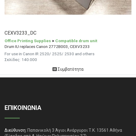
CEXV3233_DC
Office Printing Supplies
>
Compatible drum unit
Drum IU replaces Canon 2772B003, CEXV3233
For use in Canon IR 2520/ 2525/ 2530 and others
Σελίδες: 140.000
Συμβατότητα
ΕΠΙΚΟΙΝΩΝΙΑ
Διεύθυνση:
Παπανικολή 3 Άγιοι Ανάργυροι Τ.Κ. 13561 Αθήνα
(Είσοδος από Λ. Ηρώων Πολυτεχνείου 37)