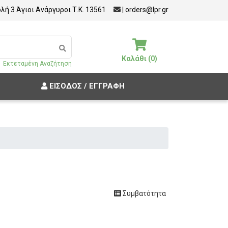
λή 3 Άγιοι Ανάργυροι Τ.Κ. 13561
|
orders@lpr.gr
Καλάθι (0)
Εκτεταμένη Αναζήτηση
ΕΊΣΟΔΟΣ / ΕΓΓΡΑΦΉ
Συμβατότητα