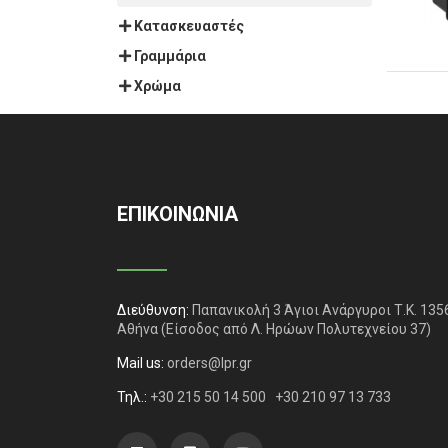
Κατασκευαστές
Γραμμάρια
Χρώμα
ΕΠΙΚΟΙΝΩΝΙΑ
Διεύθυνση:
Παπανικολή 3 Άγιοι Ανάργυροι Τ.Κ. 135
Αθήνα
(Είσοδος από Λ. Ηρώων Πολυτεχνείου 37)
Mail us:
orders@lpr.gr
Τηλ.:
+30 215 50 14 500
+30 210 97 13 733