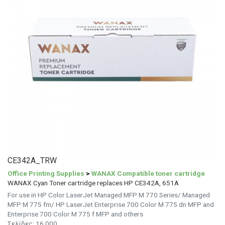
CE342A_TRW
Office Printing Supplies
>
WANAX Compatible toner cartridge
WANAX Cyan Toner cartridge replaces HP CE342A, 651A
For use in HP Color LaserJet Managed MFP M 770 Series/ Managed
MFP M 775 fm/ HP LaserJet Enterprise 700 Color M 775 dn MFP and
Enterprise 700 Color M 775 f MFP and others
Σελίδες: 16.000