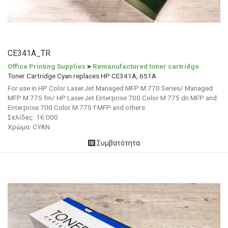
CE341A_TR
Office Printing Supplies
>
Remanufactured toner cartridge
Toner Cartridge Cyan replaces HP CE341A, 651A
For use in HP Color LaserJet Managed MFP M 770 Series/ Managed
MFP M 775 fm/ HP LaserJet Enterprise 700 Color M 775 dn MFP and
Enterprise 700 Color M 775 f MFP and others
Σελίδες:
16.000
Χρώμα:
CYAN
Συμβατότητα