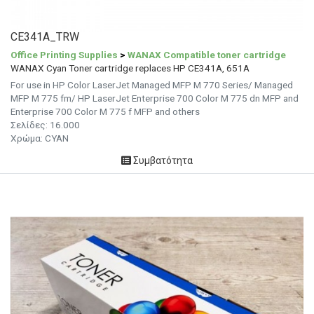
CE341A_TRW
Office Printing Supplies
>
WANAX Compatible toner cartridge
WANAX Cyan Toner cartridge replaces HP CE341A, 651A
For use in HP Color LaserJet Managed MFP M 770 Series/ Managed
MFP M 775 fm/ HP LaserJet Enterprise 700 Color M 775 dn MFP and
Enterprise 700 Color M 775 f MFP and others
Σελίδες: 16.000
Χρώμα: CYAN
Συμβατότητα