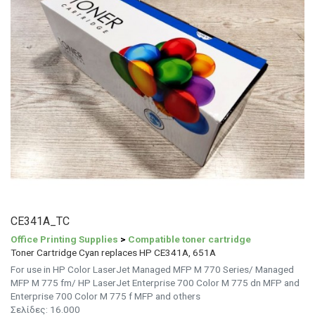
CE341A_TC
Office Printing Supplies
>
Compatible toner cartridge
Toner Cartridge Cyan replaces HP CE341A, 651A
For use in HP Color LaserJet Managed MFP M 770 Series/ Managed
MFP M 775 fm/ HP LaserJet Enterprise 700 Color M 775 dn MFP and
Enterprise 700 Color M 775 f MFP and others
Σελίδες:
16.000