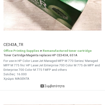
CE343A_TR
Office Printing Supplies
>
Remanufactured toner cartridge
Toner Cartridge Magenta replaces HP CE343A, 651A
For use in HP Color LaserJet Managed MFP M 770 Series/ Managed
MFP M 775 fm/ HP LaserJet Enterprise 700 Color M 775 dn MFP and
Enterprise 700 Color M 775 f MFP and others
Σελίδες:
16.000
Χρώμα:
MAGENTA
Συμβατότητα