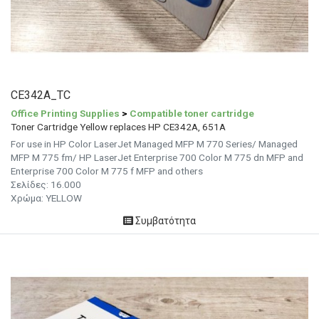
CE342A_TC
Office Printing Supplies
>
Compatible toner cartridge
Toner Cartridge Yellow replaces HP CE342A, 651A
For use in HP Color LaserJet Managed MFP M 770 Series/ Managed
MFP M 775 fm/ HP LaserJet Enterprise 700 Color M 775 dn MFP and
Enterprise 700 Color M 775 f MFP and others
Σελίδες:
16.000
Χρώμα:
YELLOW
Συμβατότητα