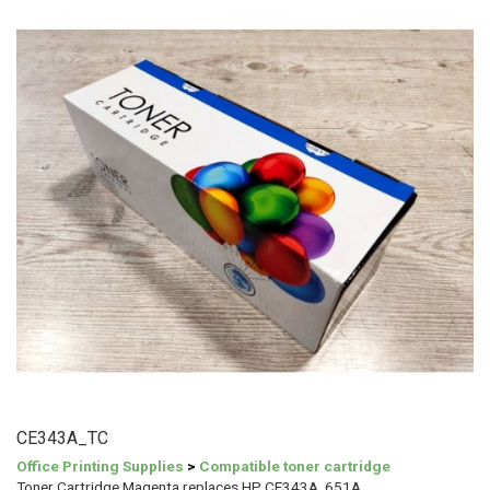
CE343A_TC
Office Printing Supplies
>
Compatible toner cartridge
Toner Cartridge Magenta replaces HP CE343A, 651A