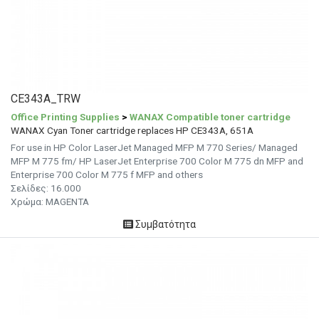
CE343A_TRW
Office Printing Supplies
>
WANAX Compatible toner cartridge
WANAX Cyan Toner cartridge replaces HP CE343A, 651A
For use in HP Color LaserJet Managed MFP M 770 Series/ Managed
MFP M 775 fm/ HP LaserJet Enterprise 700 Color M 775 dn MFP and
Enterprise 700 Color M 775 f MFP and others
Σελίδες: 16.000
Χρώμα: MAGENTA
Συμβατότητα