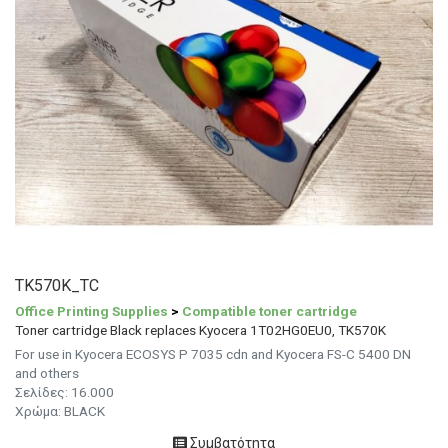
TK570K_TC
Office Printing Supplies
>
Compatible toner cartridge
Toner cartridge Black replaces Kyocera 1T02HG0EU0, TK570K
For use in Kyocera ECOSYS P 7035 cdn and Kyocera FS-C 5400 DN
and others
Σελίδες:
16.000
Χρώμα:
BLACK
Συμβατότητα