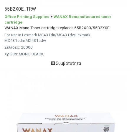
55B2X0E_TRW
Office Printing Supplies
>
WANAX Remanufactured toner
cartridge
WANAX Mono Toner cartridge replaces 55B2X00/55B2X0E
For use in Lexmark MS431dn/MS431dw,Lexmark
MX431adn/MX431adw
Σελίδες: 20000
Χρώμα: MONO BLACK
Συμβατότητα