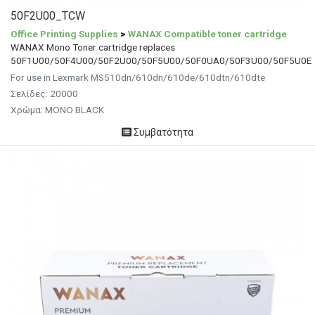
50F2U00_TCW
Office Printing Supplies
>
WANAX Compatible toner cartridge
WANAX Mono Toner cartridge replaces
50F1U00/50F4U00/50F2U00/50F5U00/50F0UA0/50F3U00/50F5U0E
For use in Lexmark MS510dn/610dn/610de/610dtn/610dte
Σελίδες: 20000
Χρώμα: MONO BLACK
Συμβατότητα