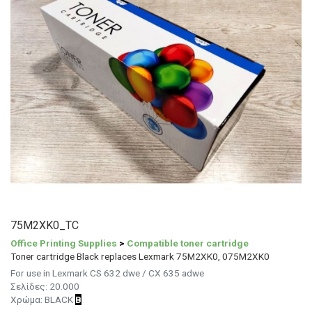
75M2XK0_TC
Office Printing Supplies
>
Compatible toner cartridge
Toner cartridge Black replaces Lexmark 75M2XK0, 075M2XK0
For use in Lexmark CS 632 dwe / CX 635 adwe
Σελίδες: 20.000
Χρώμα: BLACK
B