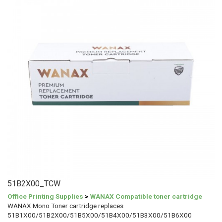
51B2X00_TCW
Office Printing Supplies
>
WANAX Compatible toner cartridge
WANAX Mono Toner cartridge replaces
51B1X00/51B2X00/51B5X00/51B4X00/51B3X00/51B6X00