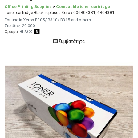
Office Printing Supplies
>
Compatible toner cartridge
Toner cartridge Black replaces Xerox 006R04381, 6R04381
For use in Xerox Β305/ Β310/ Β315 and others
Σελίδες: 20.000
Χρώμα:
BLACK
Συμβατότητα