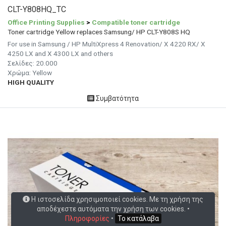
CLT-Y808HQ_TC
Office Printing Supplies
>
Compatible toner cartridge
Toner cartridge Yellow replaces Samsung/ HP CLT-Y808S HQ
For use in Samsung / HP MultiXpress 4 Renovation/ X 4220 RX/ X
4250 LX and X 4300 LX and others
Σελίδες: 20.000
Χρώμα: Yellow
HIGH QUALITY
Συμβατότητα
Η ιστοσελίδα χρησιμοποιεί cookies. Με τη χρήση της
αποδέχεστε αυτόματα την χρήση των cookies. •
Πληροφορίες
•
Το κατάλαβα