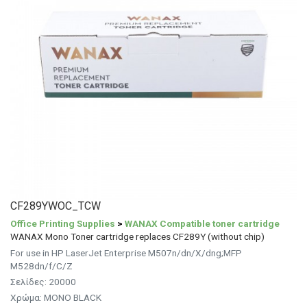
CF289YWOC_TCW
Office Printing Supplies
>
WANAX Compatible toner cartridge
WANAX Mono Toner cartridge replaces CF289Y (without chip)
For use in HP LaserJet Enterprise M507n/dn/X/dng;MFP
M528dn/f/C/Z
Σελίδες: 20000
Χρώμα: MONO BLACK