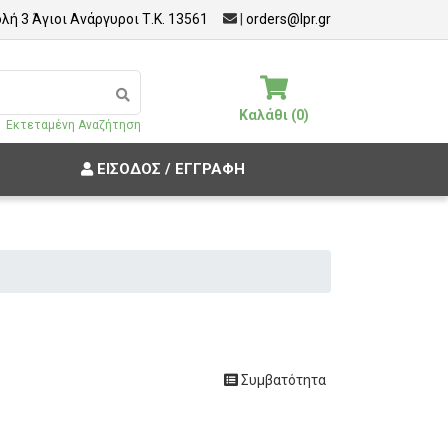
λή 3 Άγιοι Ανάργυροι Τ.Κ. 13561
|
orders@lpr.gr
Καλάθι (0)
Εκτεταμένη Αναζήτηση
ΕΊΣΟΔΟΣ / ΕΓΓΡΑΦΉ
Συμβατότητα