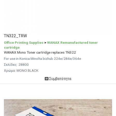
TN322_TRW
Office Printing Supplies
>
WANAX Remanufactured toner
cartridge
WANAX Mono Toner cartridge replaces TN322
For use in Konica Minolta bizhub 224e/284e/364e
Σελίδες: 28800
Χρώμα: MONO BLACK
Συμβατότητα