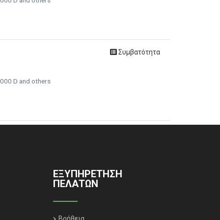
6000 D and others
Συμβατότητα
6000 D and others
ΕΞΥΠΗΡΈΤΗΣΗ
ΠΕΛΑΤΏΝ
Βοήθεια