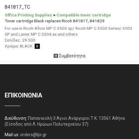
841817_TC
Office Printing Supplies
>
Compatible toner cartridge
Toner cartridge Black replaces Ricoh 841817, 841829
For use in Ricoh Aficio MP C 3503 sp/ Ricoh MP C 3500 Series/ 3003
SP and Lanier MP C 3004 ex and others
Σελίδες:
29.500
Χρώμα:
BLACK
Συμβατότητα
ΕΠΙΚΟΙΝΩΝΙΑ
Διεύθυνση:
Παπανικολή 3 Άγιοι Ανάργυροι Τ.Κ. 13561 Αθήνα
(Είσοδος από Λ. Ηρώων Πολυτεχνείου 37)
Mail us:
orders@lpr.gr