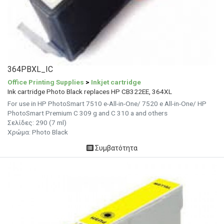
364PBXL_IC
Office Printing Supplies
>
Inkjet cartridge
Ink cartridge Photo Black replaces HP CB322EE, 364XL
For use in HP PhotoSmart 7510 e-All-in-One/ 7520 e All-in-One/ HP
PhotoSmart Premium C 309 g and C 310 a and others
Σελίδες: 290 (7 ml)
Χρώμα: Photo Black
Συμβατότητα