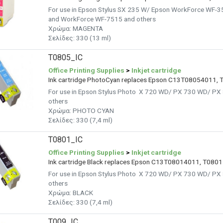
For use in Epson Stylus SX 235 W/ Epson WorkForce WF
and WorkForce WF-7515 and others
Χρώμα: MAGENTA
Σελίδες: 330 (13 ml)
T0805_IC
Office Printing Supplies
>
Inkjet cartridge
Ink cartridge PhotoCyan replaces Epson C13T08054011, 
For use in Epson Stylus Photo X 720 WD/ PX 730 WD/ P
others
Χρώμα: PHOTO
CYAN
Σελίδες: 330 (7,4 ml)
T0801_IC
Office Printing Supplies
>
Inkjet cartridge
Ink cartridge Black replaces Epson C13T08014011, T0801
For use in Epson Stylus Photo X 720 WD/ PX 730 WD/ P
others
Χρώμα:
BLACK
Σελίδες: 330 (7,4 ml)
T009_IC