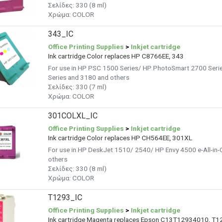
Σελίδες: 330 (8 ml)
Χρώμα:
COLOR
343_IC
Office Printing Supplies
>
Inkjet cartridge
Ink cartridge Color replaces HP C8766EE, 343
For use in HP PSC 1500 Series/ HP PhotoSmart 2700 Ser
Series and 3180 and others
Σελίδες: 330 (7 ml)
Χρώμα: COLOR
301COLXL_IC
Office Printing Supplies
>
Inkjet cartridge
Ink cartridge Color replaces HP CH564EE, 301XL
For use in HP DeskJet 1510/ 2540/ HP Envy 4500 e-All-in
others
Σελίδες: 330 (8 ml)
Χρώμα:
COLOR
T1293_IC
Office Printing Supplies
>
Inkjet cartridge
Ink cartridge Magenta replaces Epson C13T12934010, T1