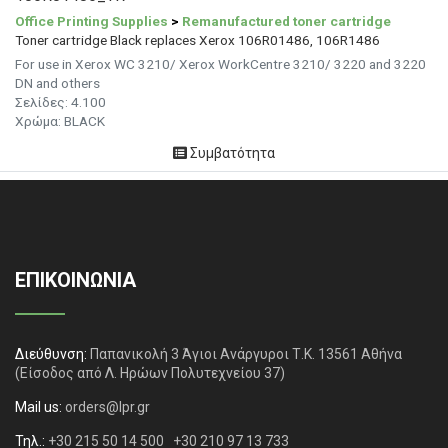
Office Printing Supplies
>
Remanufactured toner cartridge
Toner cartridge Black replaces Xerox 106R01486, 106R1486
For use in Xerox WC 3210/ Xerox WorkCentre 3210/ 3220 and 3220
DN and others
Σελίδες:
4.100
Χρώμα: BLACK
Συμβατότητα
ΕΠΙΚΟΙΝΩΝΙΑ
Διεύθυνση:
Παπανικολή 3 Άγιοι Ανάργυροι Τ.Κ. 13561 Αθήνα
(Είσοδος από Λ. Ηρώων Πολυτεχνείου 37)
Mail us:
orders@lpr.gr
Τηλ.:
+30 215 50 14 500
+30 210 97 13 733