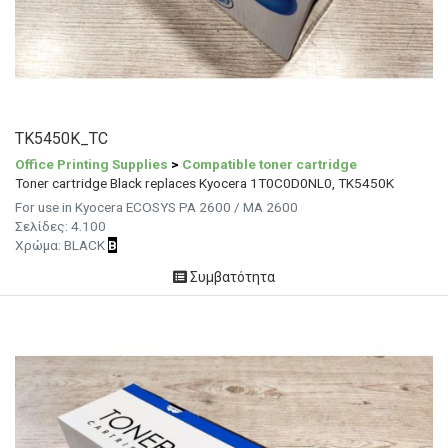
TK5450K_TC
Office Printing Supplies
>
Compatible toner cartridge
Toner cartridge Black replaces Kyocera 1T0C0D0NL0, TK5450K
For use in Kyocera ECOSYS PA 2600 / MA 2600
Σελίδες: 4.100
Χρώμα: BLACK
B
Συμβατότητα