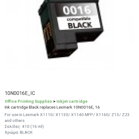
10N0016E_IC
Office Printing Supplies
>
Inkjet cartridge
Ink cartridge Black replaces Lexmark 10N0016E, 16
For use in Lexmark X1110/ X1130/ X1140 MFP/ X1160/ Z13/ Z23
and others
Σελίδες: 410 (16 ml)
Χρώμα: BLACK