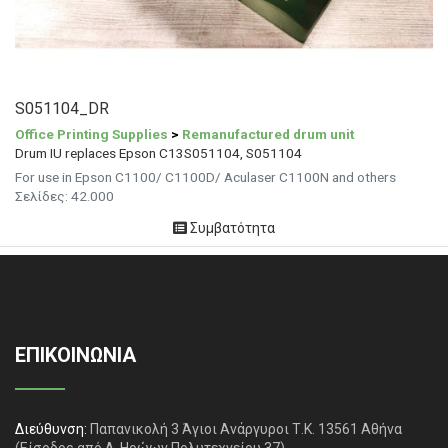
S051104_DR
Office Printing Supplies
>
Remanufactured drum unit
Drum IU replaces Epson C13S051104, S051104
For use in Epson C1100/ C1100D/ Aculaser C1100N and others
Σελίδες:
42.000
Συμβατότητα
ΕΠΙΚΟΙΝΩΝΙΑ
Διεύθυνση:
Παπανικολή 3 Άγιοι Ανάργυροι Τ.Κ. 13561 Αθήνα
(Είσοδος από Λ. Ηρώων Πολυτεχνείου 37)