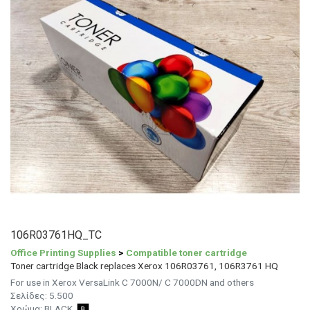
106R03761HQ_TC
Office Printing Supplies
>
Compatible toner cartridge
Toner cartridge Black replaces Xerox 106R03761, 106R3761 HQ
For use in Xerox VersaLink C 7000N/ C 7000DN and others
Σελίδες: 5.500
Χρώμα:
BLACK