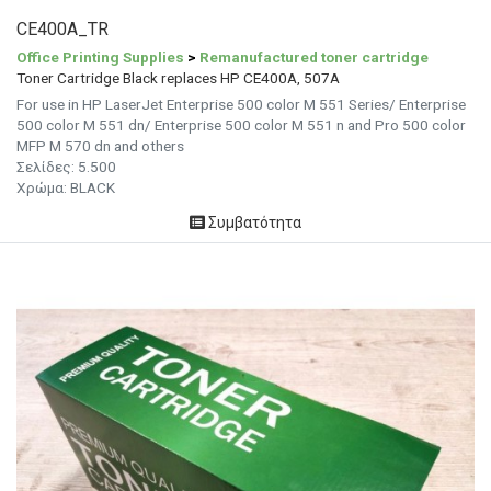
CE400A_TR
Office Printing Supplies
>
Remanufactured toner cartridge
Toner Cartridge Black replaces HP CE400A, 507A
For use in HP LaserJet Enterprise 500 color M 551 Series/ Enterprise
500 color M 551 dn/ Enterprise 500 color M 551 n and Pro 500 color
MFP M 570 dn and others
Σελίδες:
5.500
Χρώμα: BLACK
Συμβατότητα