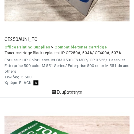
CE250AUNI_TC
Office Printing Supplies
>
Compatible toner cartridge
Toner cartridge Black replaces HP CE250A, 504A/ CE400A, 507A
For use in HP Color LaserJet CM 3530 FS MFP/ CP 3525/ LaserJet
Enterprise 500 color M 551 Series/ Enterprise 500 color M 551 dn and
others
Σελίδες:
5.500
Χρώμα:
BLACK
Συμβατότητα