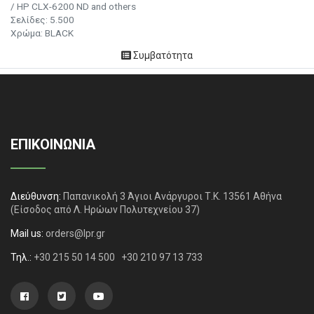
/ HP CLX-6200 ND and others
Σελίδες:
5.500
Χρώμα: BLACK
Συμβατότητα
ΕΠΙΚΟΙΝΩΝΙΑ
Διεύθυνση:
Παπανικολή 3 Άγιοι Ανάργυροι Τ.Κ. 13561 Αθήνα
(Είσοδος από Λ. Ηρώων Πολυτεχνείου 37)
Mail us:
orders@lpr.gr
Τηλ.:
+30 215 50 14 500
+30 210 97 13 733