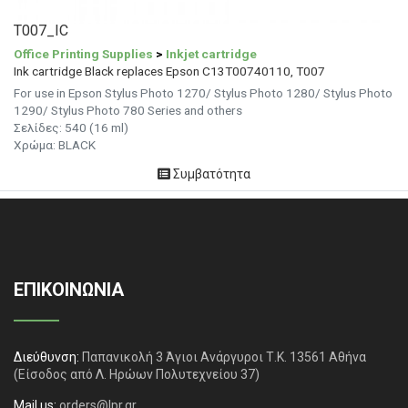
T007_IC
Office Printing Supplies
>
Inkjet cartridge
Ink cartridge Black replaces Epson C13T00740110, T007
For use in Epson Stylus Photo 1270/ Stylus Photo 1280/ Stylus Photo
1290/ Stylus Photo 780 Series and others
Σελίδες: 540 (16 ml)
Χρώμα: BLACK
Συμβατότητα
ΕΠΙΚΟΙΝΩΝΙΑ
Διεύθυνση:
Παπανικολή 3 Άγιοι Ανάργυροι Τ.Κ. 13561 Αθήνα
(Είσοδος από Λ. Ηρώων Πολυτεχνείου 37)
Mail us:
orders@lpr.gr