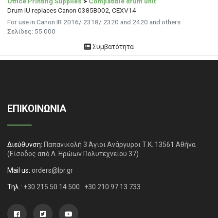
Office Printing Supplies
>
Compatible drum unit
Drum IU replaces Canon 0385B002, CEXV14
For use in Canon IR 2016/ 2318/ 2320 and 2420 and others
Σελίδες:
55.000
Συμβατότητα
ΕΠΙΚΟΙΝΩΝΙΑ
Διεύθυνση:
Παπανικολή 3 Άγιοι Ανάργυροι Τ.Κ. 13561 Αθήνα
(Είσοδος από Λ. Ηρώων Πολυτεχνείου 37)
Mail us:
orders@lpr.gr
Τηλ.:
+30 215 50 14 500
+30 210 97 13 733