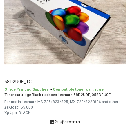
58D2U0E_TC
Office Printing Supplies
>
Compatible toner cartridge
Toner cartridge Black replaces Lexmark 58D2U0E, 058D2U0E
For use in Lexmark MS 725/823/825, MX 722/822/826 and others
Σελίδες: 55.000
Χρώμα: BLACK
Συμβατότητα