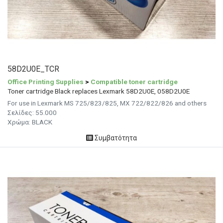
58D2U0E_TCR
Office Printing Supplies
>
Compatible toner cartridge
Toner cartridge Black replaces Lexmark 58D2U0E, 058D2U0E
For use in Lexmark MS 725/823/825, MX 722/822/826 and others
Σελίδες: 55.000
Χρώμα: BLACK
Συμβατότητα