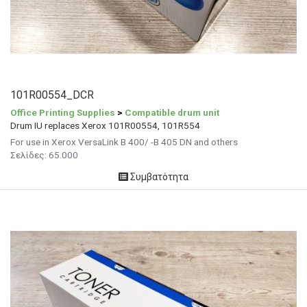
101R00554_DCR
Office Printing Supplies
>
Compatible drum unit
Drum IU replaces Xerox 101R00554, 101R554
For use in Xerox VersaLink B 400/ -B 405 DN and others
Σελίδες: 65.000
Συμβατότητα