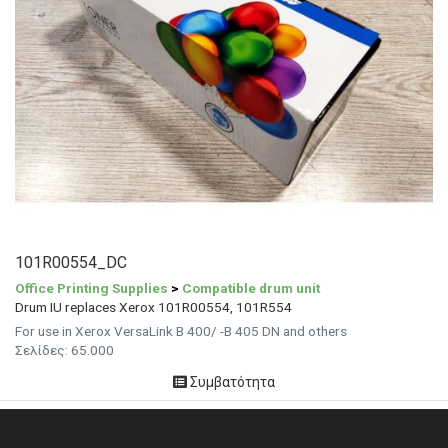
101R00554_DC
Office Printing Supplies
>
Compatible drum unit
Drum IU replaces Xerox 101R00554, 101R554
For use in Xerox VersaLink B 400/ -B 405 DN and others
Σελίδες: 65.000
Συμβατότητα