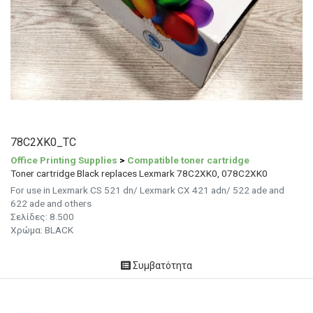
78C2XK0_TC
Office Printing Supplies
>
Compatible toner cartridge
Toner cartridge Black replaces Lexmark 78C2XK0, 078C2XK0
For use in Lexmark CS 521 dn/ Lexmark CX 421 adn/ 522 ade and
622 ade and others
Σελίδες: 8.500
Χρώμα: BLACK
Συμβατότητα