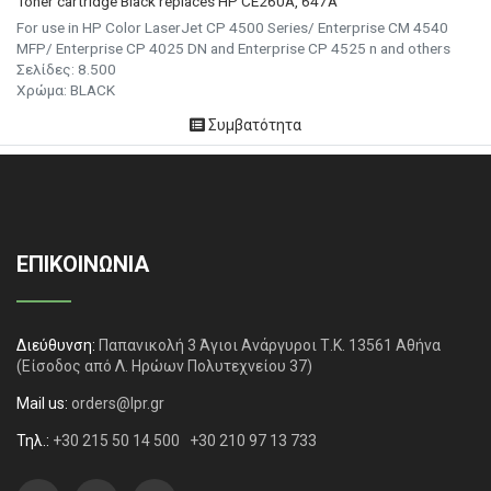
Toner cartridge Black replaces HP CE260A, 647A
For use in HP Color LaserJet CP 4500 Series/ Enterprise CM 4540
MFP/ Enterprise CP 4025 DN and Enterprise CP 4525 n and others
Σελίδες: 8.500
Χρώμα: BLACK
Συμβατότητα
ΕΠΙΚΟΙΝΩΝΙΑ
Διεύθυνση:
Παπανικολή 3 Άγιοι Ανάργυροι Τ.Κ. 13561 Αθήνα
(Είσοδος από Λ. Ηρώων Πολυτεχνείου 37)
Mail us:
orders@lpr.gr
Τηλ.:
+30 215 50 14 500
+30 210 97 13 733