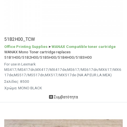
51B2H00_TCW
Office Printing Supplies
>
WANAX Compatible toner cartridge
WANAX Mono Toner cartridge replaces
51B1H00/51B2H00/51B5H00/51B4H00/51B3H00
For use in Lexmark
MS417/MS417dn;MX417/MX417de;MS617/MS617dn/MX617/MX6
17de;MS517/MS517dn;MX517/MX517de (NA.AP.EUR.LA.MEA)
Σελίδες: 8500
Χρώμα: MONO BLACK
Συμβατότητα