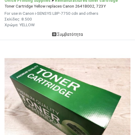
Office Printing Supplies
>
Remanufactured toner cartridge
Toner Cartridge Yellow replaces Canon 2641B002, 723Y
For use in Canon i-SENSYS LBP-7750 cdn and others
Σελίδες:
8.500
Χρώμα:
YELLOW
Συμβατότητα