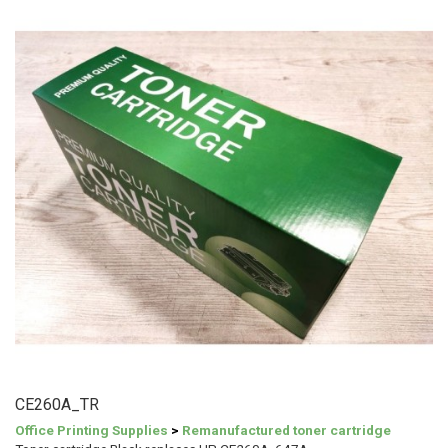
CE260A_TR
Office Printing Supplies
>
Remanufactured toner cartridge