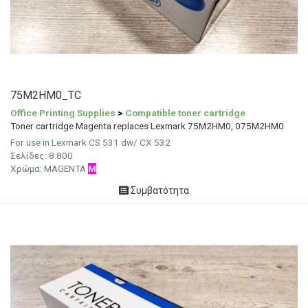
75M2HM0_TC
Office Printing Supplies
>
Compatible toner cartridge
Toner cartridge Magenta replaces Lexmark 75M2HM0, 075M2HM0
For use in Lexmark CS 531 dw/ CX 532
Σελίδες: 8.800
Χρώμα: MAGENTA
M
Συμβατότητα