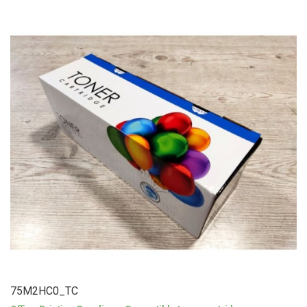
75M2HC0_TC