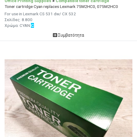
Office Printing Supplies
>
Compatible toner cartridge
Toner cartridge Cyan replaces Lexmark 75M2HC0, 075M2HC0
For use in Lexmark CS 531 dw/ CX 532
Σελίδες: 8.800
Χρώμα: CYAN
C
Συμβατότητα