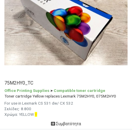
75M2HY0_TC
Office Printing Supplies
>
Compatible toner cartridge
Toner cartridge Yellow replaces Lexmark 75M2HY0, 075M2HY0
For use in Lexmark CS 531 dw/ CX 532
Σελίδες: 8.800
Χρώμα: YELLOW
Y
Συμβατότητα