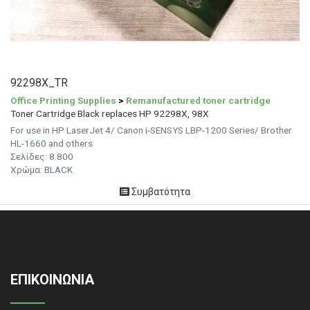
92298X_TR
Office Printing Supplies
>
Remanufactured toner cartridge
Toner Cartridge Black replaces HP 92298X, 98X
For use in HP LaserJet 4/ Canon i-SENSYS LBP-1200 Series/ Brother
HL-1660 and others
Σελίδες: 8.800
Χρώμα: BLACK
Συμβατότητα
ΕΠΙΚΟΙΝΩΝΙΑ