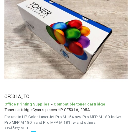
CF531A_TC
Office Printing Supplies
>
Compatible toner cartridge
Toner cartridge Cyan replaces HP CF531A, 205A
For use in HP Color LaserJet Pro M 154 nw/ Pro MFP M 180 fndw/
Pro MFP M 180 n and Pro MFP M 181 fw and others
Σελίδες:
900