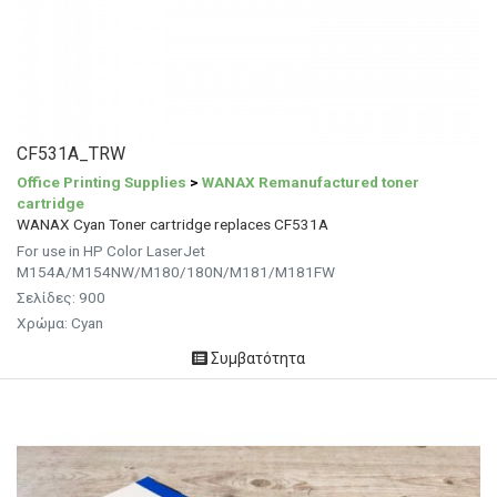
CF531A_TRW
Office Printing Supplies
>
WANAX Remanufactured toner
cartridge
WANAX Cyan Toner cartridge replaces CF531A
For use in HP Color LaserJet
M154A/M154NW/M180/180N/M181/M181FW
Σελίδες: 900
Χρώμα: Cyan
Συμβατότητα