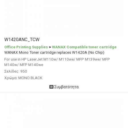
W1420ANC_TCW
Office Printing Supplies
>
WANAX Compatible toner cartridge
WANAX Mono Toner cartridge replaces W1420A (No Chip)
For use in HP LaserJet M110w/ M110we/ MFP M139we/ MFP
M140w/ MFP M140we
Σελίδες: 950
Χρώμα: MONO BLACK
Συμβατότητα