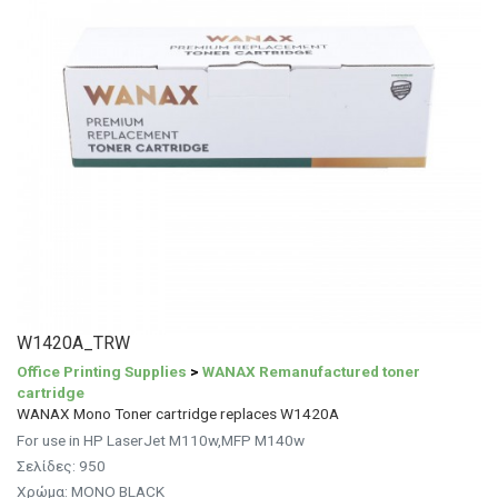
W1420A_TRW
Office Printing Supplies
>
WANAX Remanufactured toner
cartridge
WANAX Mono Toner cartridge replaces W1420A
For use in HP LaserJet M110w,MFP M140w
Σελίδες: 950
Χρώμα: MONO BLACK