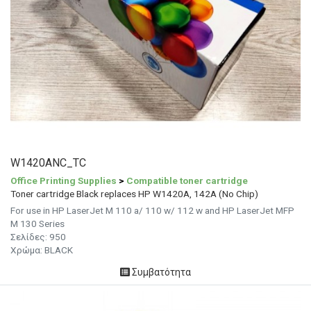
W1420ANC_TC
Office Printing Supplies
>
Compatible toner cartridge
Toner cartridge Black replaces HP W1420A, 142A (No Chip)
For use in HP LaserJet M 110 a/ 110 w/ 112 w and HP LaserJet MFP
M 130 Series
Σελίδες: 950
Χρώμα: BLACK
Συμβατότητα