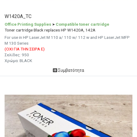
W1420A_TC
Office Printing Supplies
>
Compatible toner cartridge
Toner cartridge Black replaces HP W1420A, 142A
For use in HP LaserJet M 110 a/ 110 w/ 112 w and HP LaserJet MFP
M 130 Series
(ΟΧΙ ΓΙΑ ΤΗΝ ΣΕΙΡΑ Ε)
Σελίδες: 950
Χρώμα: BLACK
Συμβατότητα