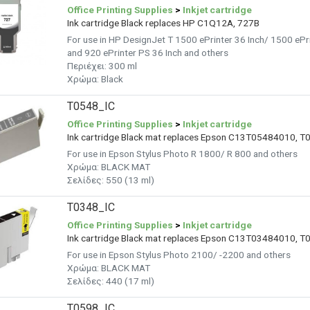
Office Printing Supplies
>
Inkjet cartridge
Ink cartridge Black replaces HP C1Q12A, 727B
For use in HP DesignJet T 1500 ePrinter 36 Inch/ 1500 ePri
and 920 ePrinter PS 36 Inch and others
Περιέχει: 300 ml
Χρώμα:
Black
T0548_IC
Office Printing Supplies
>
Inkjet cartridge
Ink cartridge Black mat replaces Epson C13T05484010, T
For use in Epson Stylus Photo R 1800/ R 800 and others
Χρώμα: BLACK MAT
Σελίδες: 550 (13 ml)
T0348_IC
Office Printing Supplies
>
Inkjet cartridge
Ink cartridge Black mat replaces Epson C13T03484010, T
For use in Epson Stylus Photo 2100/ -2200 and others
Χρώμα: BLACK MAT
Σελίδες: 440 (17 ml)
T0598_IC