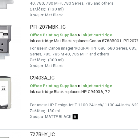
40, 780, 780 MFP, 780 Series, 785 and others
Σελίδες: (130 ml)
Χρώμα: Mat
Black
PFI-207MBK_IC
Office Printing Supplies
>
Inkjet cartridge
Ink cartridge Mat Black replaces Canon 8788B001, PFI20
For use in Canon imagePROGRAF IPF 680, 680 Series, 685,
Series, 785, 785 M 40, 785 MFP and others
Σελίδες: (300 ml)
Χρώμα: Mat
Black
C9403A_IC
Office Printing Supplies
>
Inkjet cartridge
Ink cartridge Black replaces HP C9403A, 72
For use in HP DesignJet T 1100 24 Inch/ 1100 44 Inch/ 62
Σελίδες: 130 ml
Χρώμα: MATTE BLACK
727BHY_IC