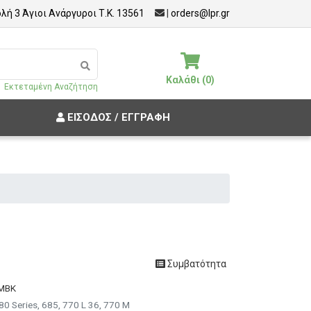
λή 3 Άγιοι Ανάργυροι Τ.Κ. 13561
|
orders@lpr.gr
Καλάθι (0)
Εκτεταμένη Αναζήτηση
ΕΊΣΟΔΟΣ / ΕΓΓΡΑΦΉ
Συμβατότητα
7MBK
0 Series, 685, 770 L 36, 770 M