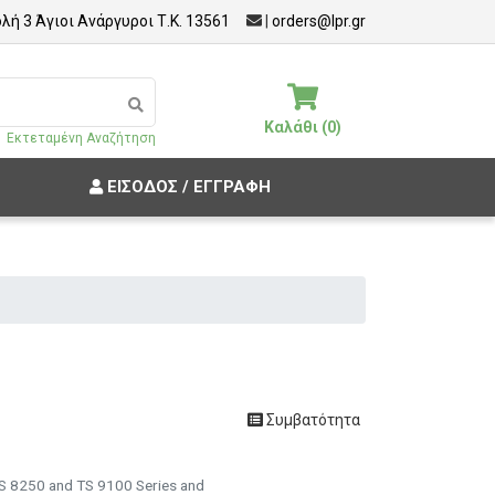
λή 3 Άγιοι Ανάργυροι Τ.Κ. 13561
|
orders@lpr.gr
Καλάθι (0)
Εκτεταμένη Αναζήτηση
ΕΊΣΟΔΟΣ / ΕΓΓΡΑΦΉ
Συμβατότητα
TS 8250 and TS 9100 Series and