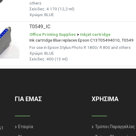
others
Σελίδες: 4.170 (12,2 ml)
Χρώμα: BLUE
T0549_IC
Office Printing Supplies
>
Inkjet cartridge
Ink cartridge Blue replaces Epson C13T05494010, T0549
For use in Epson Stylus Photo R 1800/ R 800 and others
Χρώμα: BLUE
Σελίδες: 400 (13 ml)
ΓΙΑ ΕΜΑΣ
ΧΡΗΣΙΜΑ
Εταιρία
Τρόποι Παραγγελίας
61