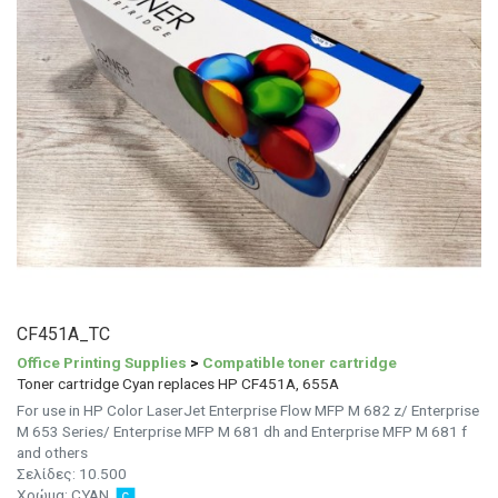
CF451A_TC
Office Printing Supplies
>
Compatible toner cartridge
Toner cartridge Cyan replaces HP CF451A, 655A
For use in HP Color LaserJet Enterprise Flow MFP M 682 z/ Enterprise
M 653 Series/ Enterprise MFP M 681 dh and Enterprise MFP M 681 f
and others
Σελίδες:
10.500
Χρώμα:
CYAN