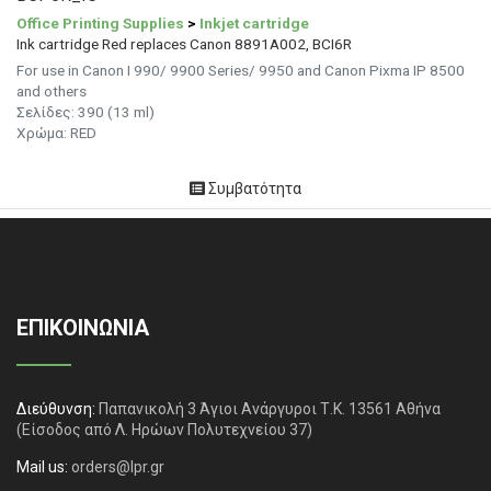
Office Printing Supplies
>
Inkjet cartridge
Ink cartridge Red replaces Canon 8891A002, BCI6R
For use in Canon I 990/ 9900 Series/ 9950 and Canon Pixma IP 8500
and others
Σελίδες: 390 (13 ml)
Χρώμα: RED
Συμβατότητα
ΕΠΙΚΟΙΝΩΝΙΑ
Διεύθυνση:
Παπανικολή 3 Άγιοι Ανάργυροι Τ.Κ. 13561 Αθήνα
(Είσοδος από Λ. Ηρώων Πολυτεχνείου 37)
Mail us:
orders@lpr.gr