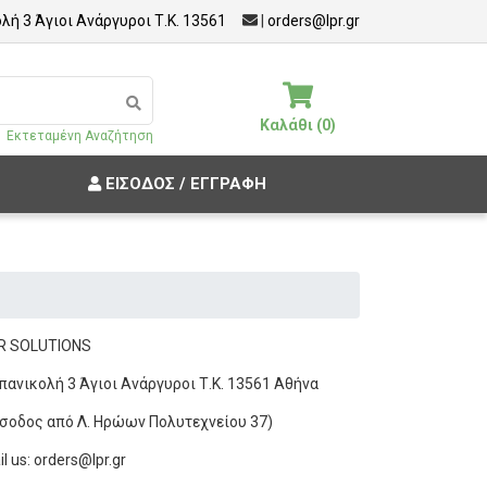
λή 3 Άγιοι Ανάργυροι Τ.Κ. 13561
|
orders@lpr.gr
Καλάθι (0)
Εκτεταμένη Αναζήτηση
ΕΊΣΟΔΟΣ / ΕΓΓΡΑΦΉ
R SOLUTIONS
πανικολή 3 Άγιοι Ανάργυροι Τ.Κ. 13561 Αθήνα
ίσοδος από Λ. Ηρώων Πολυτεχνείου 37)
l us:
orders@lpr.gr