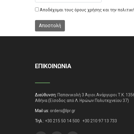
Αποδέχομαι τους
όρους χρήσης
και την
πολιτικ
ΕΠΙΚΟΙΝΩΝΙΑ
Διεύθυνση:
Παπανικολή 3 Άγιοι Ανάργυροι Τ.Κ. 135
Αθήνα
(Είσοδος από Λ. Ηρώων Πολυτεχνείου 37)
Mail us:
orders@lpr.gr
Τηλ.:
+30 215 50 14 500
+30 210 97 13 733