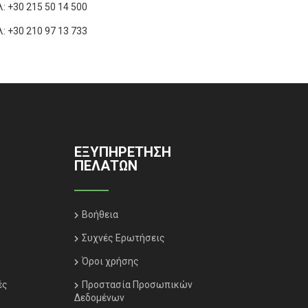
λ:
+30 215 50 14 500
λ:
+30 210 97 13 733
ΕΞΥΠΗΡΈΤΗΣΗ
ΠΕΛΑΤΏΝ
Βοήθεια
Συχνές Ερωτήσεις
Όροι χρήσης
ές
Προστασία Προσωπικών
Δεδομένων