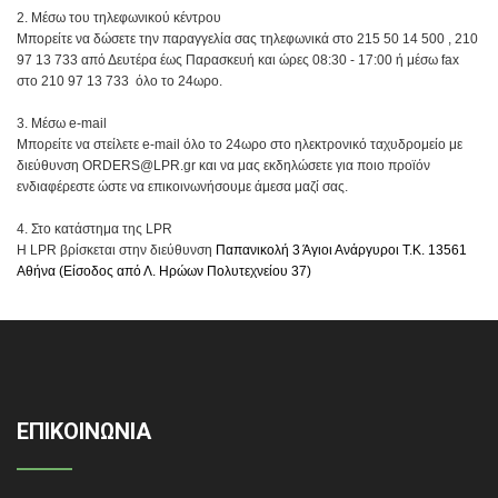
2. Μέσω του τηλεφωνικού κέντρου
Μπορείτε να δώσετε την παραγγελία σας τηλεφωνικά στο 215 50 14 500 , 210
97 13 733 από Δευτέρα έως Παρασκευή και ώρες 08:30 - 17:00 ή μέσω fax
στο 210 97 13 733 όλο το 24ωρο.
3. Μέσω e-mail
Μπορείτε να στείλετε e-mail όλο το 24ωρο στο ηλεκτρονικό ταχυδρομείο με
διεύθυνση ORDERS@LPR.gr και να μας εκδηλώσετε για ποιο προϊόν
ενδιαφέρεστε ώστε να επικοινωνήσουμε άμεσα μαζί σας.
4. Στo κατάστημα της LPR
Η LPR βρίσκεται στην
διεύθυνση
Παπανικολή 3 Άγιοι Ανάργυροι Τ.Κ. 13561
Αθήνα
(Είσοδος από Λ. Ηρώων Πολυτεχνείου 37)
ΕΠΙΚΟΙΝΩΝΙΑ